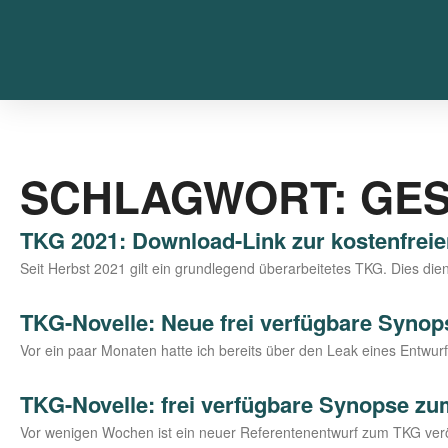
SCHLAGWORT: GES
TKG 2021: Download-Link zur kostenfre
Seit Herbst 2021 gilt ein grund­le­gend über­ar­bei­te­tes TKG. Dies die
TKG-Novelle: Neue frei verfügbare Syno
Vor ein paar Mona­ten hat­te ich bereits über den Leak eines Ent­wurfs
TKG-Novelle: frei verfügbare Synopse zu
Vor weni­gen Wochen ist ein neu­er Refe­ren­ten­ent­wurf zum TKG ver­