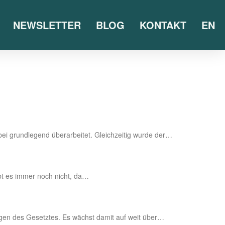
NEWSLETTER
BLOG
KONTAKT
EN
 grund­le­gend über­ar­bei­tet. Gleich­zei­tig wur­de der…
 gibt es immer noch nicht, da…
sun­gen des Gesetz­tes. Es wächst damit auf weit über…