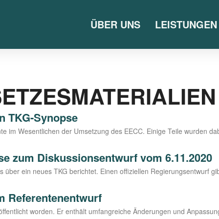
ÜBER UNS
LEISTUNGEN
ETZESMATERIALIEN
ien TKG-Synopse
n­te im Wesent­li­chen der Umset­zung des EECC. Eini­ge Tei­le wur­den dabei
pse zum Diskussionsentwurf vom 6.11.2020
 über ein neu­es TKG berich­tet. Einen offi­zi­el­len Regie­rungs­ent­wurf
m Referentenentwurf
öf­fent­licht wor­den. Er ent­hält umfang­rei­che Ände­run­gen und Anpas­