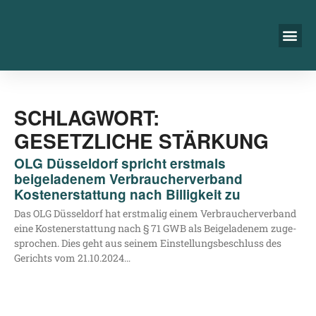
SCHLAGWORT:
GESETZLICHE STÄRKUNG
OLG Düsseldorf spricht erstmals
beigeladenem Verbraucherverband
Kostenerstattung nach Billigkeit zu
Das OLG Düs­sel­dorf hat erst­ma­lig einem Ver­brau­cher­ver­band
eine Kos­ten­er­stat­tung nach § 71 GWB als Bei­gela­de­nem zuge­
spro­chen. Dies geht aus sei­nem Ein­stel­lungs­be­schluss des
Gerichts vom 21.10.2024…