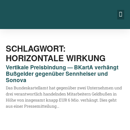
SCHLAGWORT:
HORIZONTALE WIRKUNG
Vertikale Preisbindung — BKartA verhängt
Bußgelder gegenüber Sennheiser und
Sonova
Das Bun­des­kar­tell­amt hat gegen­über zwei Unter­neh­men und
drei ver­ant­wort­lich han­deln­den Mit­ar­bei­tern Geld­bu­ßen in
Höhe von ins­ge­samt knapp EUR 6 Mio. ver­hängt. Dies geht
aus einer Pressemitteilung…