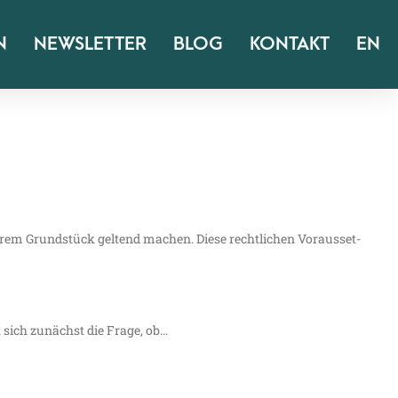
N
NEWSLETTER
BLOG
KONTAKT
EN
rem Grund­stück gel­tend machen. Die­se recht­li­chen Vor­aus­set­
 sich zunächst die Fra­ge, ob…