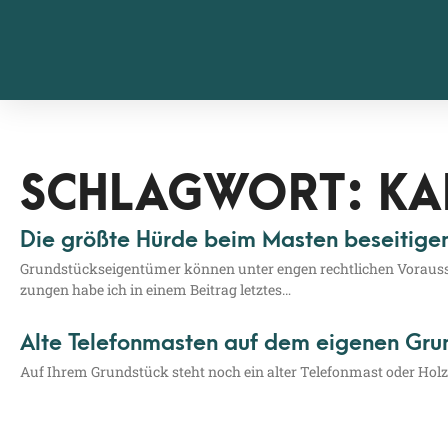
SCHLAGWORT: KA
Die größte Hürde beim Masten beseitigen
Grund­stücks­ei­gen­tü­mer kön­nen unter engen recht­li­chen Vor­aus­
zun­gen habe ich in einem Bei­trag letztes…
Alte Telefonmasten auf dem eigenen Gru
Auf Ihrem Grund­stück steht noch ein alter Tele­fon­mast oder Holz­