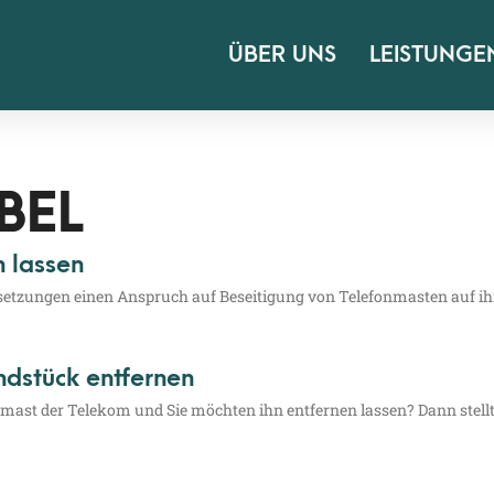
ÜBER UNS
LEISTUNGE
BEL
 lassen
set­zun­gen einen Anspruch auf Besei­ti­gung von Tele­fon­mas­ten auf ih
ndstück entfernen
mast der Tele­kom und Sie möch­ten ihn ent­fer­nen las­sen? Dann stellt