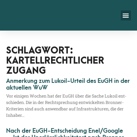
SCHLAGWORT:
KARTELLRECHTLICHER
ZUGANG
Anmerkung zum Lukoil-Urteil des EuGH in der
aktuellen WuW
Vor eini­gen Wochen hat der EuGH über die Sache Lukoil ent­
schie­den. Die in der Recht­spre­chung ent­wi­ckel­ten Bron­­ner-
Kri­­te­ri­en sind auch anwend­bar auf Infra­struk­tu­ren, die der
Inhaber…
Nach der EuGH-Entscheidung Enel/​Google