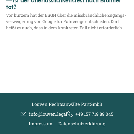
— Ist der Unerlässlichkeitstest nach Bronner
tot?
Vor kur­zem hat der EuGH über die miss­bräuch­li­che Zugangs­
ver­wei­ge­rung von Goog­le für Fahr­zeu­ge ent­schie­den. Dort
heißt es auch, dass in dem kon­kre­ten Fall nicht erforderlich…
Louven Rechtsanwälte PartGmbB
info@louven.legal
+49 157 719 89 045
Impressum
Datenschutzerklärung