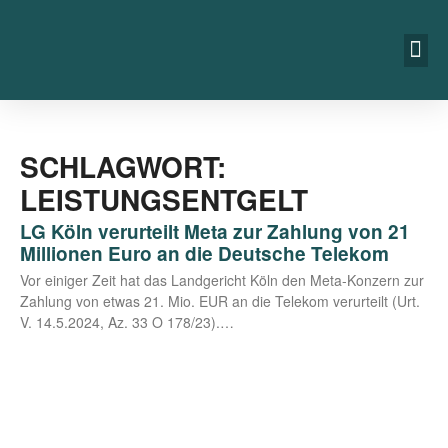
SCHLAGWORT:
LEISTUNGSENTGELT
LG Köln verurteilt Meta zur Zahlung von 21
Millionen Euro an die Deutsche Telekom
Vor eini­ger Zeit hat das Land­ge­richt Köln den Meta-Kon­­­zern zur
Zah­lung von etwas 21. Mio. EUR an die Tele­kom ver­ur­teilt (Urt.
V. 14.5.2024, Az. 33 O 178/23).…