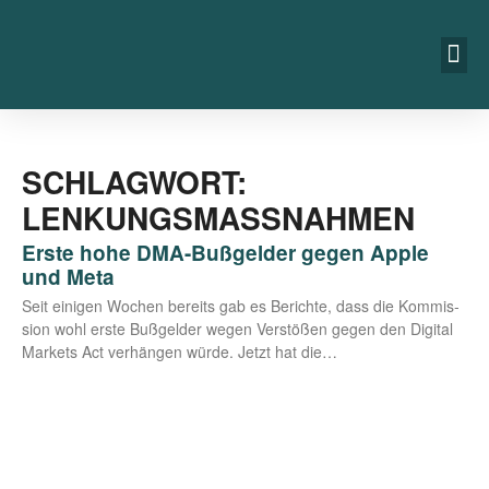
SCHLAGWORT:
LENKUNGSMASSNAHMEN
Erste hohe DMA-Bußgelder gegen Apple
und Meta
Seit eini­gen Wochen bereits gab es Berich­te, dass die Kom­mis­
si­on wohl ers­te Buß­gel­der wegen Ver­stö­ßen gegen den Digi­tal
Mar­kets Act ver­hän­gen wür­de. Jetzt hat die…