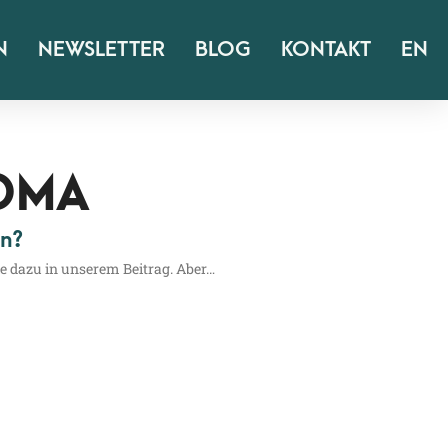
N
NEWSLETTER
BLOG
KONTAKT
EN
 DMA
en?
ie dazu in unse­rem Bei­trag. Aber…