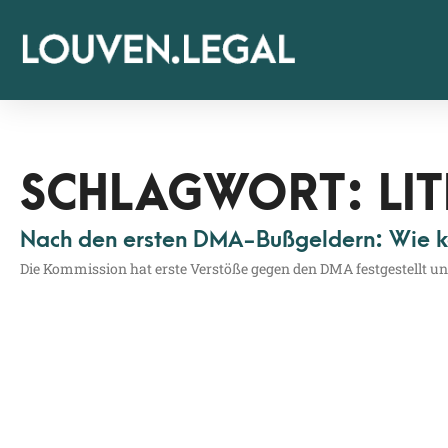
SCHLAGWORT: LIT
Nach den ersten DMA-Bußgeldern: Wie ka
Die Kom­mis­si­on hat ers­te Ver­stö­ße gegen den DMA fest­ge­stellt