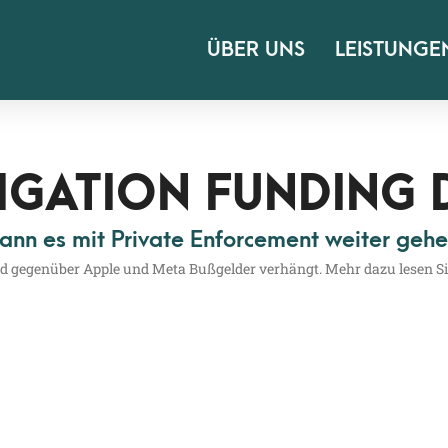
ÜBER UNS
LEISTUNGE
IGATION FUNDING
nn es mit Private Enforcement weiter geh
 und gegen­über Apple und Meta Buß­gel­der ver­hängt. Mehr dazu lesen S