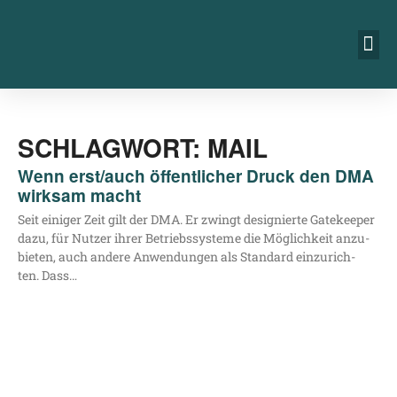
SCHLAGWORT: MAIL
Wenn erst/​auch öffentlicher Druck den DMA
wirksam macht
Seit eini­ger Zeit gilt der DMA. Er zwingt desi­gnier­te Gate­kee­per
dazu, für Nut­zer ihrer Betriebs­sys­te­me die Mög­lich­keit anzu­
bie­ten, auch ande­re Anwen­dun­gen als Stan­dard ein­zu­rich­
ten. Dass…