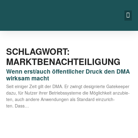
SCHLAGWORT:
MARKTBENACHTEILIGUNG
Wenn erst/​auch öffentlicher Druck den DMA
wirksam macht
Seit eini­ger Zeit gilt der DMA. Er zwingt desi­gnier­te Gate­kee­per
dazu, für Nut­zer ihrer Betriebs­sys­te­me die Mög­lich­keit anzu­bie­
ten, auch ande­re Anwen­dun­gen als Stan­dard ein­zu­rich­
ten. Dass…