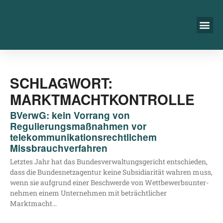
SCHLAGWORT:
MARKTMACHTKONTROLLE
BVerwG: kein Vorrang von
Regulierungsmaßnahmen vor
telekommunikationsrechtlichem
Missbrauchverfahren
Letz­tes Jahr hat das Bun­des­ver­wal­tungs­ge­richt ent­schie­den,
dass die Bun­des­netz­agen­tur kei­ne Sub­si­dia­ri­tät wah­ren muss,
wenn sie auf­grund einer Beschwer­de von Wett­be­werbs­un­ter­
neh­men einem Unter­neh­men mit beträcht­li­cher
Marktmacht…