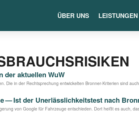
ÜBER UNS
LEISTUNGEN
SBRAUCHSRISIKEN
n der aktuellen WuW
ie in der Recht­spre­chung ent­wi­ckel­ten Bron­­ner-Kri­­te­ri­en sind auc
— Ist der Unerlässlichkeitstest nach Bron
ge­rung von Goog­le für Fahr­zeu­ge ent­schie­den. Dort heißt es auch, das