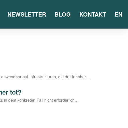
NEWSLETTER
BLOG
KONTAKT
EN
h anwend­bar auf Infra­struk­tu­ren, die der Inhaber…
ner tot?
s in dem kon­kre­ten Fall nicht erforderlich…