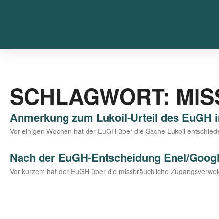
SCHLAGWORT: MIS
Anmerkung zum Lukoil-Urteil des EuGH i
Vor eini­gen Wochen hat der EuGH über die Sache Lukoil ent­schie­den. D
Nach der EuGH-Entscheidung Enel/​Google 
Vor kur­zem hat der EuGH über die miss­bräuch­li­che Zugangs­ver­wei­