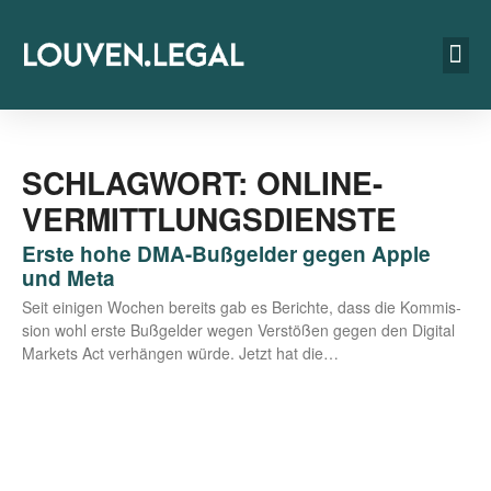
SCHLAGWORT: ONLINE-
VERMITTLUNGSDIENSTE
Erste hohe DMA-Bußgelder gegen Apple
und Meta
Seit eini­gen Wochen bereits gab es Berich­te, dass die Kom­mis­
si­on wohl ers­te Buß­gel­der wegen Ver­stö­ßen gegen den Digi­tal
Mar­kets Act ver­hän­gen wür­de. Jetzt hat die…