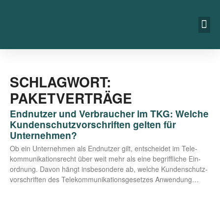
SCHLAGWORT:
PAKETVERTRÄGE
Endnutzer und Verbraucher im TKG: Welche
Kundenschutzvorschriften gelten für
Unternehmen?
Ob ein Unter­neh­men als End­nut­zer gilt, ent­schei­det im Tele­
kom­mu­ni­ka­ti­ons­recht über weit mehr als eine begriff­li­che Ein­
ord­nung. Davon hängt ins­be­son­de­re ab, wel­che Kun­den­schutz­
vor­schrif­ten des Tele­kom­mu­ni­ka­ti­ons­ge­set­zes Anwendung…