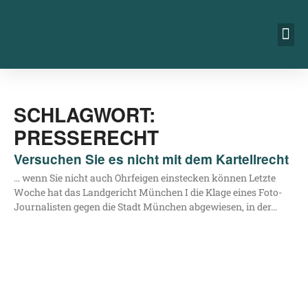
SCHLAGWORT:
PRESSERECHT
Versuchen Sie es nicht mit dem Kartellrecht
… wenn Sie nicht auch Ohr­fei­gen ein­ste­cken kön­nen Letz­te
Woche hat das Land­ge­richt Mün­chen I die Kla­ge eines Foto-
Jour­na­­lis­­ten gegen die Stadt Mün­chen abge­wie­sen, in der…