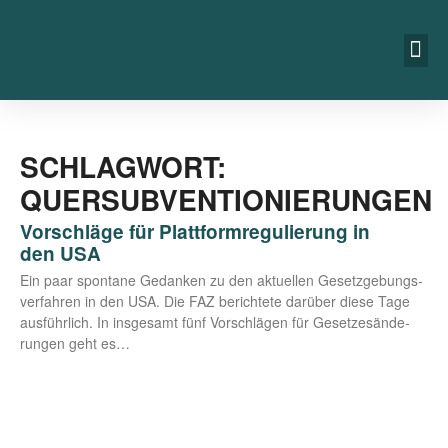
SCHLAGWORT:
QUERSUBVENTIONIERUNGEN
Vorschläge für Plattformregulierung in
den USA
Ein paar spon­ta­ne Gedan­ken zu den aktu­el­len Gesetz­ge­bungs­
ver­fah­ren in den USA. Die FAZ berich­te­te dar­über die­se Tage
aus­führ­lich. In ins­ge­samt fünf Vor­schlä­gen für Geset­zes­än­de­
run­gen geht es…