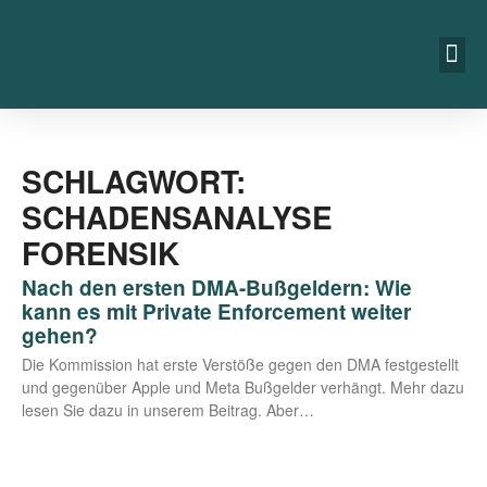
SCHLAGWORT:
SCHADENSANALYSE
FORENSIK
Nach den ersten DMA-Bußgeldern: Wie
kann es mit Private Enforcement weiter
gehen?
Die Kom­mis­si­on hat ers­te Ver­stö­ße gegen den DMA fest­ge­stellt
und gegen­über Apple und Meta Buß­gel­der ver­hängt. Mehr dazu
lesen Sie dazu in unse­rem Bei­trag. Aber…