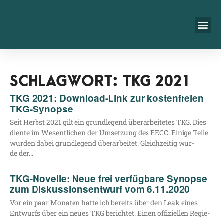
SCHLAGWORT: TKG 2021
TKG 2021: Download-Link zur kostenfreien
TKG-Synopse
Seit Herbst 2021 gilt ein grund­le­gend über­ar­bei­te­tes TKG. Dies
dien­te im Wesent­li­chen der Umset­zung des EECC. Eini­ge Tei­le
wur­den dabei grund­le­gend über­ar­bei­tet. Gleich­zei­tig wur­
de der…
TKG-Novelle: Neue frei verfügbare Synopse
zum Diskussionsentwurf vom 6.11.2020
Vor ein paar Mona­ten hat­te ich bereits über den Leak eines
Ent­wurfs über ein neu­es TKG berich­tet. Einen offi­zi­el­len Regie­