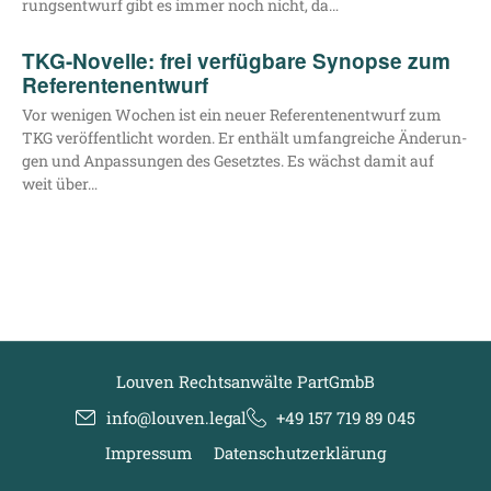
rungs­ent­wurf gibt es immer noch nicht, da…
TKG-Novelle: frei verfügbare Synopse zum
Referentenentwurf
Vor weni­gen Wochen ist ein neu­er Refe­ren­ten­ent­wurf zum
TKG ver­öf­fent­licht wor­den. Er ent­hält umfang­rei­che Ände­run­
gen und Anpas­sun­gen des Gesetz­tes. Es wächst damit auf
weit über…
Louven Rechtsanwälte PartGmbB
info@louven.legal
+49 157 719 89 045
Impressum
Datenschutzerklärung