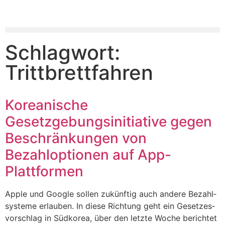
Schlagwort:
Trittbrettfahren
Koreanische
Gesetzgebungsinitiative gegen
Beschränkungen von
Bezahloptionen auf App-
Plattformen
Apple und Goog­le sol­len zukünf­tig auch ande­re Bezahl­
sys­te­me erlau­ben. In die­se Rich­tung geht ein Geset­zes­
vor­schlag in Süd­ko­rea, über den letz­te Woche berich­tet