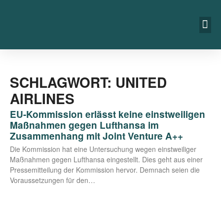
SCHLAGWORT: UNITED
AIRLINES
EU-Kommission erlässt keine einstweiligen
Maßnahmen gegen Lufthansa im
Zusammenhang mit Joint Venture A++
Die Kom­mis­si­on hat eine Unter­su­chung wegen einst­wei­li­ger
Maß­nah­men gegen Luft­han­sa ein­ge­stellt. Dies geht aus einer
Pres­se­mit­tei­lung der Kom­mis­si­on her­vor. Dem­nach sei­en die
Vor­aus­set­zun­gen für den…