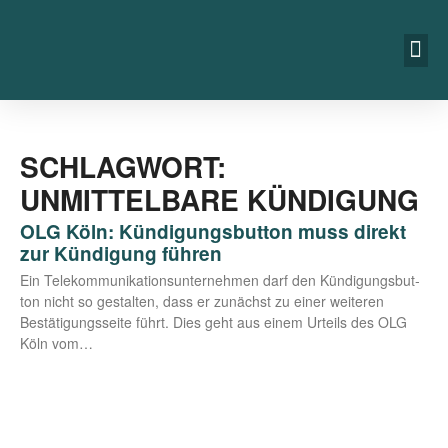
SCHLAGWORT:
UNMITTELBARE KÜNDIGUNG
OLG Köln: Kündigungsbutton muss direkt
zur Kündigung führen
Ein Tele­kom­mu­ni­ka­ti­ons­un­ter­neh­men darf den Kün­di­gungs­but­
ton nicht so gestal­ten, dass er zunächst zu einer wei­te­ren
Bestä­ti­gungs­sei­te führt. Dies geht aus einem Urteils des OLG
Köln vom…