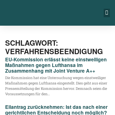
SCHLAGWORT:
VERFAHRENSBEENDIGUNG
EU-Kommission erlässt keine einstweiligen
Maßnahmen gegen Lufthansa im
Zusammenhang mit Joint Venture A++
Die Kom­mis­si­on hat eine Unter­su­chung wegen einst­wei­li­ger
Maß­nah­men gegen Luft­han­sa ein­ge­stellt. Dies geht aus einer
Pres­se­mit­tei­lung der Kom­mis­si­on her­vor. Dem­nach sei­en die
Vor­aus­set­zun­gen für den…
Eilantrag zurücknehmen: Ist das nach einer
gerichtlichen Entscheidung noch möglich?