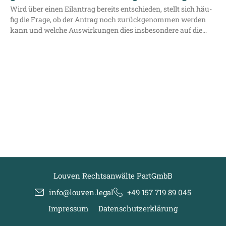
Wird über einen Eil­an­trag bereits ent­schie­den, stellt sich häu­
fig die Fra­ge, ob der Antrag noch zurück­ge­nom­men wer­den
kann und wel­che Aus­wir­kun­gen dies ins­be­son­de­re auf die…
Louven Rechtsanwälte PartGmbB
info@louven.legal
+49 157 719 89 045
Impressum
Datenschutzerklärung