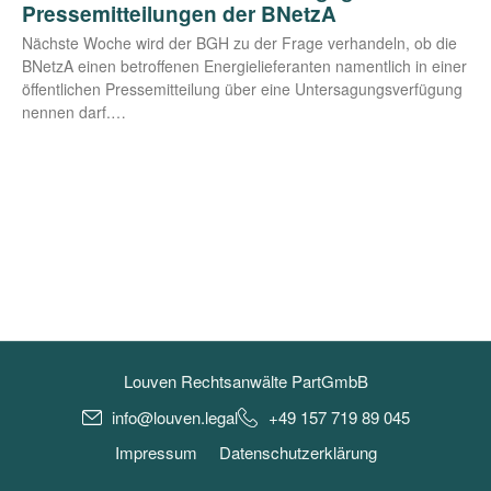
Pressemitteilungen der BNetzA
Nächs­te Woche wird der BGH zu der Fra­ge ver­han­deln, ob die
BNetzA einen betrof­fe­nen Ener­gie­lie­fe­ran­ten nament­lich in einer
öffent­li­chen Pres­se­mit­tei­lung über eine Unter­sa­gungs­ver­fü­gung
nen­nen darf.…
Louven Rechtsanwälte PartGmbB
info@louven.legal
+49 157 719 89 045
Impressum
Datenschutzerklärung