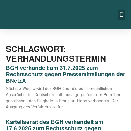
SCHLAGWORT:
VERHANDLUNGSTERMIN
BGH verhandelt am 31.7.2025 zum
Rechtsschutz gegen Pressemitteilungen der
BNetzA
Nächs­te Woche wird der BGH über die bei­hil­fe­recht­li­chen
Ansprü­che der Deut­schen Luft­han­sa gegen­über der Betrei­ber­
ge­sell­schaft des Flug­ha­fens Fran­k­­furt-Hahn ver­han­deln. Der
Aus­gang des Ver­fah­rens ist für…
Kartellsenat des BGH verhandelt am
17.6.2025 zum Rechtsschutz gegen