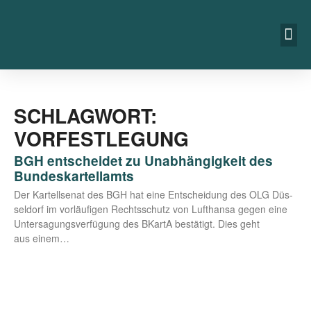
SCHLAGWORT:
VORFESTLEGUNG
BGH entscheidet zu Unabhängigkeit des
Bundeskartellamts
Der Kar­tell­se­nat des BGH hat eine Ent­schei­dung des OLG Düs­
sel­dorf im vor­läu­fi­gen Rechts­schutz von Luft­han­sa gegen eine
Unter­sa­gungs­ver­fü­gung des BKar­tA bestä­tigt. Dies geht
aus einem…