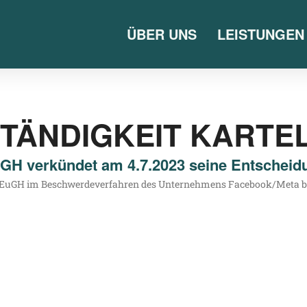
ÜBER UNS
LEISTUNGEN
TÄNDIGKEIT KART
GH verkündet am 4.7.2023 seine Entscheid
 den EuGH im Beschwer­de­ver­fah­ren des Unter­neh­mens Facebook/​Met