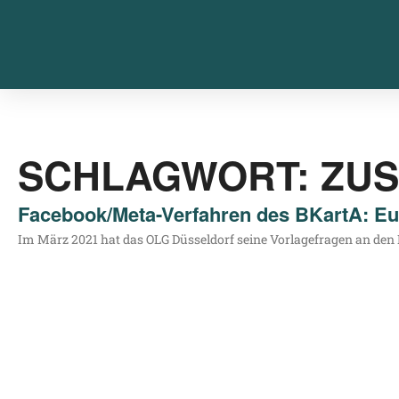
SCHLAGWORT: ZUS
Facebook/Meta-Verfahren des BKartA: Eu
Im März 2021 hat das OLG Düs­sel­dorf sei­ne Vor­la­ge­fra­gen an