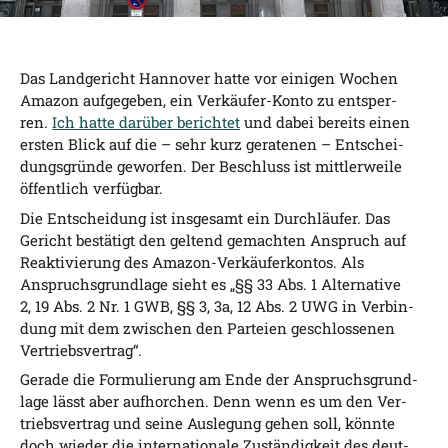
Das Land­ge­richt Han­no­ver hat­te vor eini­gen Wochen
Ama­zon auf­ge­ge­ben, ein Ver­käu­fer-Kon­to zu ent­sper­
ren.
Ich hat­te dar­über berich­tet
und dabei bereits einen
ers­ten Blick auf die – sehr kurz gera­te­nen – Ent­schei­
dungs­grün­de gewor­fen. Der Beschluss ist mitt­ler­wei­le
öffent­lich verfügbar.
Die Ent­schei­dung ist ins­ge­samt ein Durch­läu­fer. Das
Gericht bestä­tigt den gel­tend gemach­ten Anspruch auf
Reak­ti­vie­rung des Ama­zon-Ver­käu­fer­kon­tos. Als
Anspruchs­grund­la­ge sieht es „§§ 33 Abs. 1 Alter­na­ti­ve
2, 19 Abs. 2 Nr. 1 GWB, §§ 3, 3a, 12 Abs. 2 UWG in Ver­bin­
dung mit dem zwi­schen den Par­tei­en geschlos­se­nen
Vertriebsvertrag“.
Gera­de die For­mu­lie­rung am Ende der Anspruchs­grund­
la­ge lässt aber auf­hor­chen. Denn wenn es um den Ver­
triebs­ver­trag und sei­ne Aus­le­gung gehen soll, könn­te
doch wie­der die inter­na­tio­na­le Zustän­dig­keit des deut­