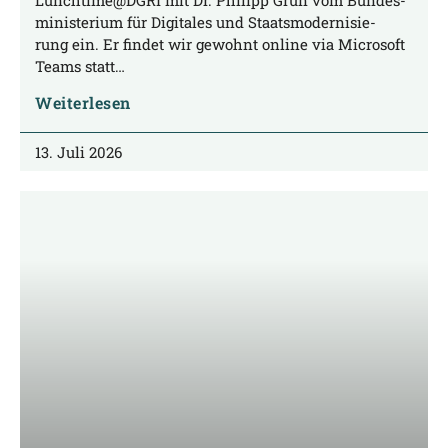
mi­nis­te­ri­um für Digi­ta­les und Staats­mo­der­ni­sie­
rung ein. Er fin­det wir gewohnt online via Micro­soft
Teams statt…
Weiterlesen
13. Juli 2026