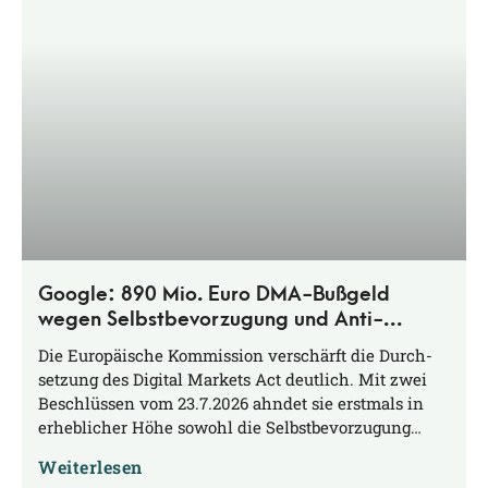
Google: 890 Mio. Euro DMA-Bußgeld
wegen Selbstbevorzugung und Anti-
Steering
Die Euro­päi­sche Kom­mis­si­on ver­schärft die Durch­
set­zung des Digi­tal Mar­kets Act deut­lich. Mit zwei
Beschlüs­sen vom 23.7.2026 ahn­det sie erst­mals in
erheb­li­cher Höhe sowohl die Selbstbevorzugung…
Weiterlesen