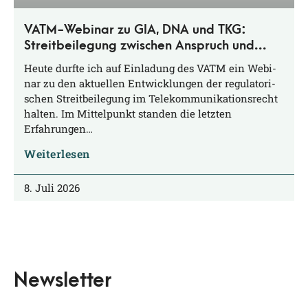
VATM-Webinar zu GIA, DNA und TKG:
Streitbeilegung zwischen Anspruch und
Praxis
Heu­te durf­te ich auf Ein­la­dung des VATM ein Web­i­
nar zu den aktu­el­len Ent­wick­lun­gen der regu­la­to­ri­
schen Streit­bei­le­gung im Tele­kom­mu­ni­ka­ti­ons­recht
hal­ten. Im Mit­tel­punkt stan­den die letz­ten
Erfahrungen…
Weiterlesen
8. Juli 2026
Newsletter