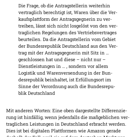
Die Fra­ge, ob die Antrag­stel­le­rin wei­ter­hin
ver­trag­lich berech­tigt ist, Waren über die Ver­
kaufs­platt­form der Antrags­geg­ne­rin zu ver­
trei­ben, lässt sich nicht los­ge­löst von den ver­
trag­li­chen Rege­lun­gen des Ver­triebs­ver­tra­ges
beur­tei­len. Da die Antrag­stel­le­rin vom Gebiet
der Bun­des­re­pu­blik Deutsch­land aus den Ver­
trag mit der Antrags­geg­ne­rin mit Sitz in …
geschlos­sen hat und die­se – nicht nur –
Dienst­leis­tun­gen in … , son­dern vor allem
Logis­tik und Waren­ver­sen­dung in der Bun­
des­re­pu­blik beinhal­tet, ist Erfül­lungs­ort im
Sin­ne der Ver­ord­nung auch die Bun­des­re­pu­
blik Deutschland
Mit ande­ren Wor­ten: Eine oben dar­ge­stell­te Dif­fe­ren­zie­
rung ist hin­fäl­lig, wenn jeden­falls die maß­geb­li­chen ver­
trag­li­chen Leis­tun­gen in Deutsch­land erbracht wer­den.
Dies ist bei digi­ta­len Platt­for­men wie Ama­zon gera­de