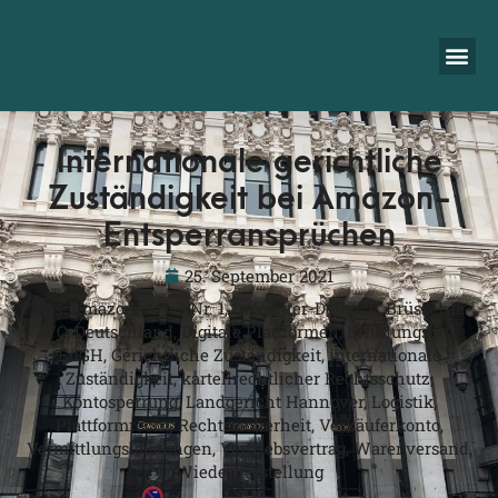
Internationale gerichtliche
Zuständigkeit bei Amazon-
Entsperransprüchen
25. September 2021
Tags:
Amazon
,
Art. 7 Nr. 1
,
Brogsitter-Defence
,
Brüssel-Ia-
VO
,
Deutschland
,
Digitale Plattformen
,
Erfüllungsort
,
EuGH
,
Gerichtliche Zuständigkeit
,
internationale
Zuständigkeit
,
kartellrechtlicher Rechtsschutz
,
Kontosperrung
,
Landgericht Hannover
,
Logistik
,
Plattformrecht
,
Rechtssicherheit
,
Verkäuferkonto
,
Vermittlungsleistungen
,
Vertriebsvertrag
,
Warenversand
,
Wiederherstellung