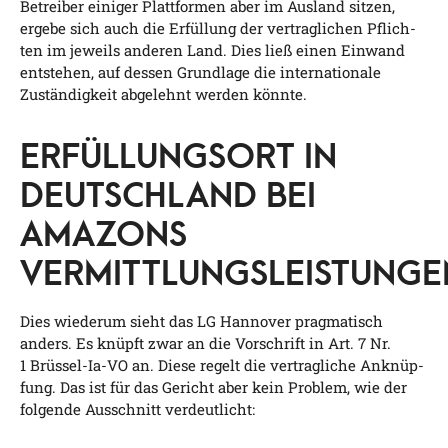
Betrei­ber eini­ger Platt­for­men aber im Aus­land sit­zen,
erge­be sich auch die Erfül­lung der ver­trag­li­chen Pflich­
ten im jeweils ande­ren Land. Dies ließ einen Ein­wand
ent­ste­hen, auf des­sen Grund­la­ge die inter­na­tio­na­le
Zustän­dig­keit abge­lehnt wer­den könnte.
ERFÜLLUNGSORT IN
DEUTSCHLAND BEI
AMAZONS
VERMITTLUNGSLEISTUNGE
Dies wie­der­um sieht das LG Han­no­ver prag­ma­tisch
anders. Es knüpft zwar an die Vor­schrift in Art. 7 Nr.
1 Brüs­sel-Ia-VO an. Die­se regelt die ver­trag­li­che Anknüp­
fung. Das ist für das Gericht aber kein Pro­blem, wie der
fol­gen­de Aus­schnitt verdeutlicht: