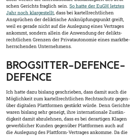
schen Gerichts frag­lich sein.
So hat­te der EuGH letz­tes
Jahr noch klar­ge­stellt
, dass bei kar­tell­recht­li­chen
Ansprü­chen der delikt­i­sche Anknüp­fungs­punkt greift,
weil es gera­de nicht auf die Aus­le­gung eines Ver­tra­ges
ankommt, son­dern allein die Anwen­dung der delikts­
recht­li­chen Gren­zen der Pri­vat­au­to­no­mie eines markt­be­
herr­schen­den Unternehmens.
BROGSITTER-DEFENCE-
DEFENCE
Ich hat­te dazu bis­lang geschrie­ben, dass damit auch die
Mög­lich­keit zum kar­tell­recht­li­chen Rechts­schutz gegen­
über digi­ta­len Platt­for­men gestärkt wür­de. Denn Gerich­te
waren bis­lang sehr geneigt, ihre inter­na­tio­na­le Zustän­
dig­keit damit abzu­leh­nen, dass es bei der­ar­ti­gen Kla­gen
gewerb­li­cher Kun­den gegen­über Platt­for­men auch auf
die Aus­le­gung des Platt­form-Ver­tra­ges ankom­me. Da die