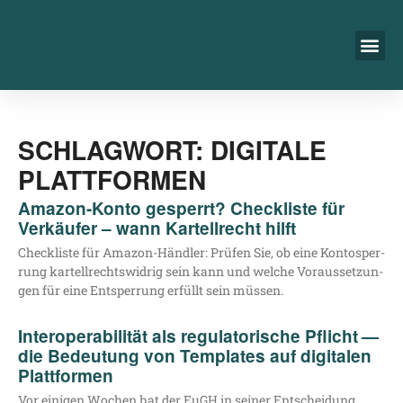
SCHLAGWORT: DIGITALE
PLATTFORMEN
Amazon-Konto gesperrt? Checkliste für
Verkäufer – wann Kartellrecht hilft
Check­lis­te für Ama­zon-Händ­ler: Prü­fen Sie, ob eine Kon­to­sper­
rung kar­tell­rechts­wid­rig sein kann und wel­che Vor­aus­set­zun­
gen für eine Ent­sper­rung erfüllt sein müssen.
Interoperabilität als regulatorische Pflicht —
die Bedeutung von Templates auf digitalen
Plattformen
Vor eini­gen Wochen hat der EuGH in sei­ner Ent­schei­dung