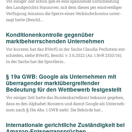
Vor eini­ger Zeit schon gab es eine span­nen­de Ent­schei­dung
des Land­ge­richts Han­no­ver, mit dem die­ses per einst­wei­li­ger
Ver­fü­gung Ama­zon die Sper­re eines Ver­käu­fer­kon­tos unter­
sagt hat­te (Beschl.…
Konditionenkontrolle gegenüber
marktbeherrschenden Unternehmen
Vor kur­zem hat das BVerfG in der Sache Clau­dia Pech­stein ent­
schie­den, sie­he BVerfG, Beschl. v. 3.6.2022 (Az. 1 BvR 2103/16).
In der Sache hat die Sportlerin…
§ 19a GWB: Google als Unternehmen mit
überragender marktübergreifender
Bedeutung für den Wettbewerb festgestellt
Vor eini­ger Zeit hat­te das Bun­des­kar­tell­amt bekannt gege­ben,
dass es den Alpha­­bet-Kon­­­zern und damit Goog­le als Unter­neh­
men nach § 19a Abs. 1 GWB sieht. Die Behör­de hat…
Internationale gerichtliche Zuständigkeit bei
Amazon-Entsperransprüchen