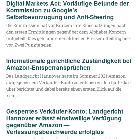
Digital Markets Act: Vorläufige Befunde der
Kommission zu Google’s
Selbstbevorzugung und Anti-Steering
Die Kom­mis­si­on hat vor Kur­zem ihre Ein­schät­zun­gen nach
den ers­ten Ermitt­lun­gen gegen­über dem Alpha­­bet-Kon­­­zern
mit­ge­teilt. Dies geht aus einer aktu­el­len Pres­se­mit­tei­lung her­
vor. Zwei Punk­te seien…
Internationale gerichtliche Zuständigkeit bei
Amazon-Entsperransprüchen
Das Land­ge­richt Han­no­ver hat­te im Som­mer 2021 Ama­zon
auf­ge­ge­ben, ein Ver­­­käu­­fer-Kon­­­to zu ent­sper­ren. Ich hat­te dar­
über berich­tet und dabei bereits einen ers­ten Blick auf die –
sehr…
Gesperrtes Verkäufer-Konto: Landgericht
Hannover erlässt einstweilige Verfügung
gegenüber Amazon —
Verfassungsbeschwerde erfolglos