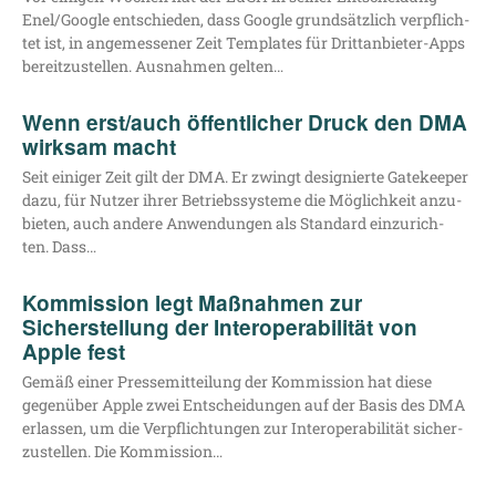
Enel/​Google ent­schie­den, dass Goog­le grund­sätz­lich ver­pflich­
tet ist, in ange­mes­se­ner Zeit Tem­pla­tes für Drit­t­an­­bie­­ter-Apps
bereit­zu­stel­len. Aus­nah­men gelten…
Wenn erst/​auch öffentlicher Druck den DMA
wirksam macht
Seit eini­ger Zeit gilt der DMA. Er zwingt desi­gnier­te Gate­kee­per
dazu, für Nut­zer ihrer Betriebs­sys­te­me die Mög­lich­keit anzu­
bie­ten, auch ande­re Anwen­dun­gen als Stan­dard ein­zu­rich­
ten. Dass…
Kommission legt Maßnahmen zur
Sicherstellung der Interoperabilität von
Apple fest
Gemäß einer Pres­se­mit­tei­lung der Kom­mis­si­on hat die­se
gegen­über Apple zwei Ent­schei­dun­gen auf der Basis des DMA
erlas­sen, um die Ver­pflich­tun­gen zur Inter­ope­ra­bi­li­tät sicher­
zu­stel­len. Die Kommission…