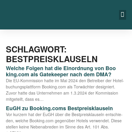
SCHLAGWORT:
BESTPREISKLAUSELN
Welche Folgen hat die Einordnung von Boo​
king​.com als Gatekeeper nach dem DMA?
Die EU-Kom­­mis­­si­on hat­te im Mai 2024 den Betrei­ber der Hotel­
bu­chungs­platt­form Boo​king​.com als Tor­wäch­ter desi­gniert.
Zuvor hat­te das Unter­neh­men am 1.3.2024 der Kom­mis­si­on
mit­ge­teilt, dass es…
EuGH zu Booking.coms Bestpreisklauseln
Vor kur­zem hat der EuGH über die Best­preis­klau­seln ent­schie­
den, wel­che Boo​king​.com gegen­über Hotels ver­wen­det. Die­se
stel­len kei­ne Neben­ab­re­den im Sin­ne des Art. 101 Abs.