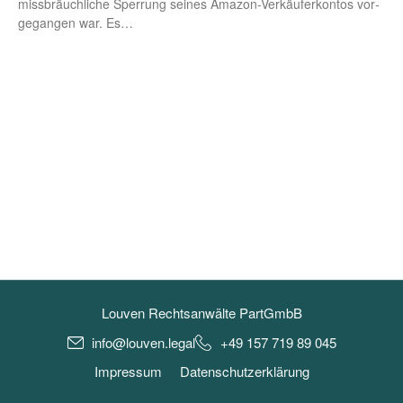
miss­bräuch­li­che Sper­rung sei­nes Ama­­zon-Ver­­­käu­­fer­­kon­­­tos vor­
ge­gan­gen war. Es…
Louven Rechtsanwälte PartGmbB
info@louven.legal
+49 157 719 89 045
Impressum
Datenschutzerklärung