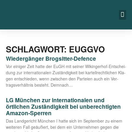
SCHLAGWORT: EUGGVO
Wiedergänger Brogsitter-Defence
Vor eini­ger Zeit hat­te der EuGH mit sei­ner Wikin­­ger­hof-Ent­­schei­­
dung zur inter­na­tio­na­len Zustän­dig­keit bei kar­tell­recht­li­chen Kla­
gen ent­schie­den, wenn zwi­schen den Par­tei­en auch ein Ver­
trags­ver­hält­nis besteht. Demnach…
LG München zur internationalen und
örtlichen Zuständigkeit bei unberechtigten
Amazon-Sperren
Das Land­ge­richt Mün­chen I hat­te sich im Sep­tem­ber zu einem
wei­te­ren Fall geäu­ßert, bei dem ein Unter­neh­men gegen die