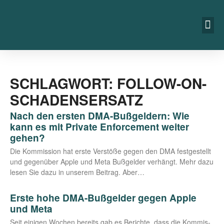
SCHLAGWORT: FOLLOW-ON-
SCHADENSERSATZ
Nach den ersten DMA-Bußgeldern: Wie
kann es mit Private Enforcement weiter
gehen?
Die Kom­mis­si­on hat ers­te Ver­stö­ße gegen den DMA fest­ge­stellt
und gegen­über Apple und Meta Buß­gel­der ver­hängt. Mehr dazu
lesen Sie dazu in unse­rem Bei­trag. Aber…
Erste hohe DMA-Bußgelder gegen Apple
und Meta
Seit eini­gen Wochen bereits gab es Berich­te, dass die Kom­mis­