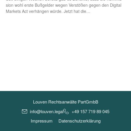
si­on wohl ers­te Buß­gel­der wegen Ver­stö­ßen gegen den Digi­tal
Mar­kets Act ver­hän­gen wür­de. Jetzt hat die…
Louven Rechtsanwälte PartGmbB
info@louven.legal
+49 157 719 89 045
Impressum
Datenschutzerklärung