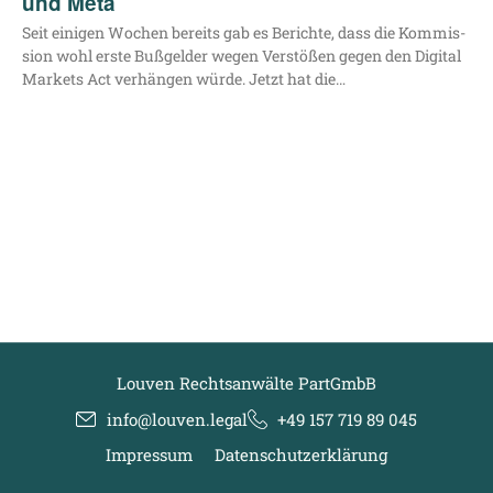
und Meta
Seit eini­gen Wochen bereits gab es Berich­te, dass die Kom­mis­
si­on wohl ers­te Buß­gel­der wegen Ver­stö­ßen gegen den Digi­tal
Mar­kets Act ver­hän­gen wür­de. Jetzt hat die…
Louven Rechtsanwälte PartGmbB
info@louven.legal
+49 157 719 89 045
Impressum
Datenschutzerklärung