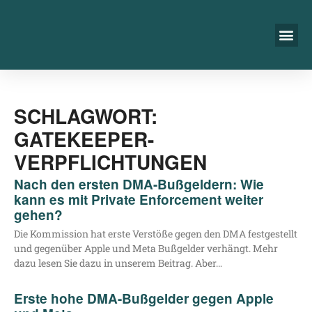
SCHLAGWORT:
GATEKEEPER-
VERPFLICHTUNGEN
Nach den ersten DMA-Bußgeldern: Wie
kann es mit Private Enforcement weiter
gehen?
Die Kom­mis­si­on hat ers­te Ver­stö­ße gegen den DMA fest­ge­stellt
und gegen­über Apple und Meta Buß­gel­der ver­hängt. Mehr
dazu lesen Sie dazu in unse­rem Bei­trag. Aber…
Erste hohe DMA-Bußgelder gegen Apple