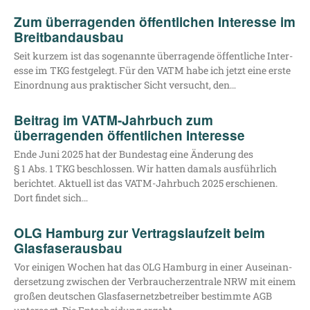
Zum überragenden öffentlichen Interesse im
Breitbandausbau
Seit kur­zem ist das soge­nann­te über­ra­gen­de öffent­li­che Inter­
es­se im TKG fest­ge­legt. Für den VATM habe ich jetzt eine ers­te
Ein­ord­nung aus prak­ti­scher Sicht ver­sucht, den…
Beitrag im VATM-Jahrbuch zum
überragenden öffentlichen Interesse
Ende Juni 2025 hat der Bun­des­tag eine Ände­rung des
§ 1 Abs. 1 TKG beschlos­sen. Wir hat­ten damals aus­führ­lich
berich­tet. Aktu­ell ist das VATM-Jahr­­buch 2025 erschie­nen.
Dort fin­det sich…
OLG Hamburg zur Vertragslaufzeit beim
Glasfaserausbau
Vor eini­gen Wochen hat das OLG Ham­burg in einer Aus­ein­an­
der­set­zung zwi­schen der Ver­brau­cher­zen­tra­le NRW mit einem
gro­ßen deut­schen Glas­fa­ser­netz­be­trei­ber bestimm­te AGB