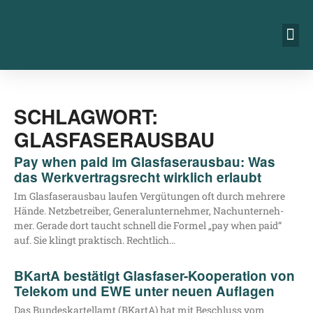
SCHLAGWORT:
GLASFASERAUSBAU
Pay when paid im Glasfaserausbau: Was
das Werkvertragsrecht wirklich erlaubt
Im Glas­fa­ser­aus­bau lau­fen Ver­gü­tun­gen oft durch meh­re­re
Hän­de. Netz­be­trei­ber, Gene­ral­un­ter­neh­mer, Nach­un­ter­neh­
mer. Gera­de dort taucht schnell die For­mel „pay when paid“
auf. Sie klingt prak­tisch. Rechtlich…
BKartA bestätigt Glasfaser-Kooperation von
Telekom und EWE unter neuen Auflagen
Das Bun­des­kar­tell­amt (BKar­tA) hat mit Beschluss vom