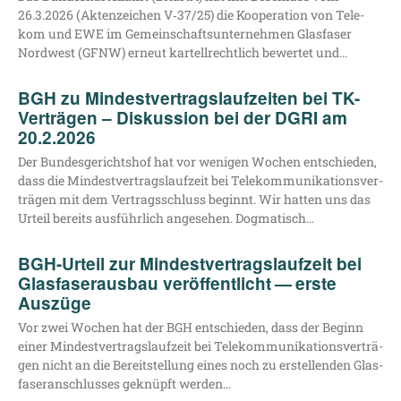
26.3.2026 (Akten­zei­chen V‑37/25) die Koope­ra­ti­on von Tele­
kom und EWE im Gemein­schafts­un­ter­neh­men Glas­fa­ser
Nord­west (GFNW) erneut kar­tell­recht­lich bewer­tet und…
BGH zu Mindestvertragslaufzeiten bei TK-
Verträgen – Diskussion bei der DGRI am
20.2.2026
Der Bun­des­ge­richts­hof hat vor weni­gen Wochen ent­schie­den,
dass die Min­dest­ver­trags­lauf­zeit bei Tele­kom­mu­ni­ka­ti­ons­ver­
trä­gen mit dem Ver­trags­schluss beginnt. Wir hat­ten uns das
Urteil bereits aus­führ­lich ange­se­hen. Dogmatisch…
BGH-Urteil zur Mindestvertragslaufzeit bei
Glasfaserausbau veröffentlicht — erste
Auszüge
Vor zwei Wochen hat der BGH ent­schie­den, dass der Beginn
einer Min­dest­ver­trags­lauf­zeit bei Tele­kom­mu­ni­ka­ti­ons­ver­trä­
gen nicht an die Bereit­stel­lung eines noch zu erstel­len­den Glas­
fa­ser­an­schlus­ses geknüpft werden…