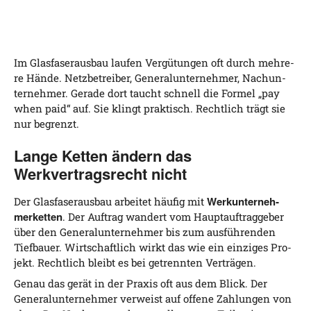
Im Glas­fa­ser­aus­bau lau­fen Ver­gü­tun­gen oft durch meh­re­
re Hän­de. Netz­be­trei­ber, Gene­ral­un­ter­neh­mer, Nach­un­
ter­neh­mer. Gera­de dort taucht schnell die For­mel „pay
when paid“ auf. Sie klingt prak­tisch. Recht­lich trägt sie
nur begrenzt.
Lange Ketten ändern das
Werkvertragsrecht nicht
Werk­un­ter­neh­
Der Glas­fa­ser­aus­bau arbei­tet häu­fig mit
mer­ket­ten
. Der Auf­trag wan­dert vom Haupt­auf­trag­ge­ber
über den Gene­ral­un­ter­neh­mer bis zum aus­füh­ren­den
Tief­bau­er. Wirt­schaft­lich wirkt das wie ein ein­zi­ges Pro­
jekt. Recht­lich bleibt es bei getrenn­ten Verträgen.
Genau das gerät in der Pra­xis oft aus dem Blick. Der
Gene­ral­un­ter­neh­mer ver­weist auf offe­ne Zah­lun­gen von