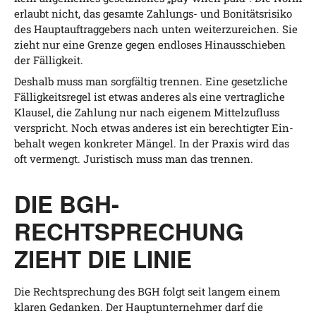
erlaubt nicht, das gesam­te Zah­lungs- und Boni­täts­ri­si­ko
des Haupt­auf­trag­ge­bers nach unten wei­ter­zu­rei­chen. Sie
zieht nur eine Gren­ze gegen end­lo­ses Hin­aus­schie­ben
der Fälligkeit.
Des­halb muss man sorg­fäl­tig tren­nen. Eine gesetz­li­che
Fäl­lig­keits­re­gel ist etwas ande­res als eine ver­trag­li­che
Klau­sel, die Zah­lung nur nach eige­nem Mit­tel­zu­fluss
ver­spricht. Noch etwas ande­res ist ein berech­tig­ter Ein­
be­halt wegen kon­kre­ter Män­gel. In der Pra­xis wird das
oft ver­mengt. Juris­tisch muss man das trennen.
DIE BGH-
RECHTSPRECHUNG
ZIEHT DIE LINIE
Die Recht­spre­chung des BGH folgt seit lan­gem einem
kla­ren Gedan­ken. Der Haupt­un­ter­neh­mer darf die