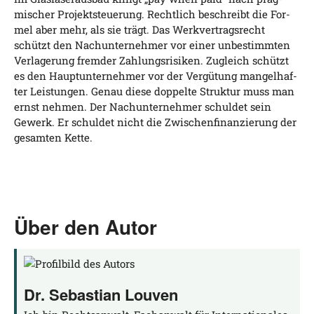
mischer Pro­jekt­steue­rung. Recht­lich beschreibt die For­
mel aber mehr, als sie trägt. Das Werk­ver­trags­recht
schützt den Nach­un­ter­neh­mer vor einer unbe­stimm­ten
Ver­la­ge­rung frem­der Zah­lungs­ri­si­ken. Zugleich schützt
es den Haupt­un­ter­neh­mer vor der Ver­gü­tung man­gel­haf­
ter Leis­tun­gen. Genau die­se dop­pel­te Struk­tur muss man
ernst neh­men. Der Nach­un­ter­neh­mer schul­det sein
Gewerk. Er schul­det nicht die Zwi­schen­fi­nan­zie­rung der
gesam­ten Kette.
Über den Autor
Dr. Sebastian Louven