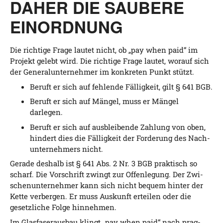
DAHER DIE SAUBERE
EINORDNUNG
Die rich­ti­ge Fra­ge lau­tet nicht, ob „pay when paid“ im
Pro­jekt gelebt wird. Die rich­ti­ge Fra­ge lau­tet, wor­auf sich
der Gene­ral­un­ter­neh­mer im kon­kre­ten Punkt stützt.
Beruft er sich auf feh­len­de Fäl­lig­keit, gilt § 641 BGB.
Beruft er sich auf Män­gel, muss er Män­gel
darlegen.
Beruft er sich auf aus­blei­ben­de Zah­lung von oben,
hin­dert dies die Fäl­lig­keit der For­de­rung des Nach­
un­ter­neh­mers nicht.
Gera­de des­halb ist § 641 Abs. 2 Nr. 3 BGB prak­tisch so
scharf. Die Vor­schrift zwingt zur Offen­le­gung. Der Zwi­
schen­un­ter­neh­mer kann sich nicht bequem hin­ter der
Ket­te ver­ber­gen. Er muss Aus­kunft ertei­len oder die
gesetz­li­che Fol­ge hinnehmen.
Im Glas­fa­ser­aus­bau klingt „pay when paid“ nach prag­