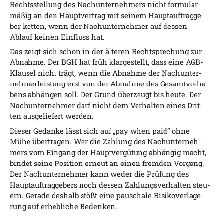
Rechts­stel­lung des Nach­un­ter­neh­mers nicht for­mu­lar­
mä­ßig an den Haupt­ver­trag mit sei­nem Haupt­auf­trag­ge­
ber ket­ten, wenn der Nach­un­ter­neh­mer auf des­sen
Ablauf kei­nen Ein­fluss hat.
Das zeigt sich schon in der älte­ren Recht­spre­chung zur
Abnah­me. Der BGH hat früh klar­ge­stellt, dass eine AGB-
Klau­sel nicht trägt, wenn die Abnah­me der Nach­un­ter­
neh­mer­leis­tung erst von der Abnah­me des Gesamt­vor­ha­
bens abhän­gen soll. Der Grund über­zeugt bis heu­te. Der
Nach­un­ter­neh­mer darf nicht dem Ver­hal­ten eines Drit­
ten aus­ge­lie­fert werden.
Die­ser Gedan­ke lässt sich auf „pay when paid“ ohne
Mühe über­tra­gen. Wer die Zah­lung des Nach­un­ter­neh­
mers vom Ein­gang der Haupt­ver­gü­tung abhän­gig macht,
bin­det sei­ne Posi­ti­on erneut an einen frem­den Vor­gang.
Der Nach­un­ter­neh­mer kann weder die Prü­fung des
Haupt­auf­trag­ge­bers noch des­sen Zah­lungs­ver­hal­ten steu­
ern. Gera­de des­halb stößt eine pau­scha­le Risi­ko­ver­la­ge­
rung auf erheb­li­che Bedenken.