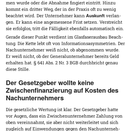
men wur­de oder die Abnah­me fin­giert ein­tritt. Hin­zu
kommt ein drit­ter Weg, der in der Pra­xis oft zu wenig
Aus­kunft
beach­tet wird. Der Unter­neh­mer kann
ver­lan­
gen. Er kann eine ange­mes­se­ne Frist set­zen. Ver­streicht
sie erfolg­los, tritt die Fäl­lig­keit eben­falls auto­ma­tisch ein.
Gera­de die­ser Punkt ver­dient im Glas­fa­ser­aus­bau Beach­
tung. Die Ket­te lebt oft von Infor­ma­ti­ons­asym­me­trien. Der
Nach­un­ter­neh­mer weiß nicht, ob abge­nom­men wur­de.
Er weiß nicht, ob der Gene­ral­un­ter­neh­mer bereits Geld
erhal­ten hat. § 641 Abs. 2 Nr. 3 BGB durch­bricht genau
die­se Stille.
Der Gesetzgeber wollte keine
Zwischenfinanzierung auf Kosten des
Nachunternehmers
Die gesetz­li­che Wer­tung ist klar. Der Gesetz­ge­ber hat­te
vor Augen, dass ein Zwi­schen­un­ter­neh­mer Zah­lung von
oben ver­ein­nahmt, sie aber nicht wei­ter­lei­tet und sich
zugleich auf Ein­wen­dun­gen gegen den Nach­un­ter­neh­