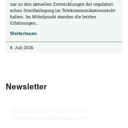
nar zu den aktu­el­len Ent­wick­lun­gen der regu­la­to­ri­
schen Streit­bei­le­gung im Tele­kom­mu­ni­ka­ti­ons­recht
hal­ten. Im Mit­tel­punkt stan­den die letz­ten
Erfahrungen…
Weiterlesen
8. Juli 2026
Newsletter
Updates zum Kartell- und
Telekommunikationsrecht