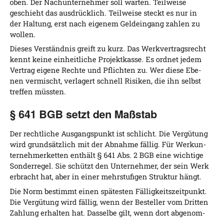
oben. Der Nach­un­ter­neh­mer soll war­ten. Teil­wei­se
geschieht das aus­drück­lich. Teil­wei­se steckt es nur in
der Hal­tung, erst nach eige­nem Geld­ein­gang zah­len zu
wollen.
Die­ses Ver­ständ­nis greift zu kurz. Das Werk­ver­trags­recht
kennt kei­ne ein­heit­li­che Pro­jekt­kas­se. Es ord­net jedem
Ver­trag eige­ne Rech­te und Pflich­ten zu. Wer die­se Ebe­
nen ver­mischt, ver­la­gert schnell Risi­ken, die ihn selbst
tref­fen müssten.
§ 641 BGB setzt den Maßstab
Der recht­li­che Aus­gangs­punkt ist schlicht. Die Ver­gü­tung
wird grund­sätz­lich mit der Abnah­me fäl­lig. Für Werk­un­
ter­neh­mer­ket­ten ent­hält § 641 Abs. 2 BGB eine wich­ti­ge
Son­der­re­gel. Sie schützt den Unter­neh­mer, der sein Werk
erbracht hat, aber in einer mehr­stu­fi­gen Struk­tur hängt.
Die Norm bestimmt einen spä­tes­ten Fäl­lig­keits­zeit­punkt.
Die Ver­gü­tung wird fäl­lig, wenn der Bestel­ler vom Drit­ten
Zah­lung erhal­ten hat. Das­sel­be gilt, wenn dort abge­nom­