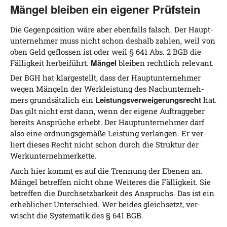
Mängel bleiben ein eigener Prüfstein
Die Gegen­po­si­ti­on wäre aber eben­falls falsch. Der Haupt­
un­ter­neh­mer muss nicht schon des­halb zah­len, weil von
oben Geld geflos­sen ist oder weil § 641 Abs. 2 BGB die
Män­gel
Fäl­lig­keit her­bei­führt.
blei­ben recht­lich relevant.
Der BGH hat klar­ge­stellt, dass der Haupt­un­ter­neh­mer
wegen Män­geln der Werk­leis­tung des Nach­un­ter­neh­
Leis­tungs­ver­wei­ge­rungs­recht
mers grund­sätz­lich ein
hat.
Das gilt nicht erst dann, wenn der eige­ne Auf­trag­ge­ber
bereits Ansprü­che erhebt. Der Haupt­un­ter­neh­mer darf
also eine ord­nungs­ge­mä­ße Leis­tung ver­lan­gen. Er ver­
liert die­ses Recht nicht schon durch die Struk­tur der
Werkunternehmerkette.
Auch hier kommt es auf die Tren­nung der Ebe­nen an.
Män­gel betref­fen nicht ohne Wei­te­res die Fäl­lig­keit. Sie
betref­fen die Durch­setz­bar­keit des Anspruchs. Das ist ein
erheb­li­cher Unter­schied. Wer bei­des gleich­setzt, ver­
wischt die Sys­te­ma­tik des § 641 BGB.