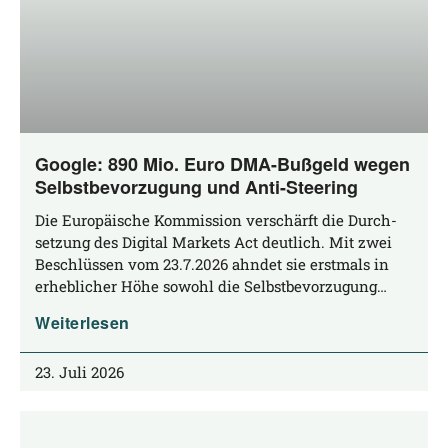
Google: 890 Mio. Euro DMA-Bußgeld wegen
Selbstbevorzugung und Anti-Steering
Die Euro­päi­sche Kom­mis­si­on ver­schärft die Durch­
set­zung des Digi­tal Mar­kets Act deut­lich. Mit zwei
Beschlüs­sen vom 23.7.2026 ahn­det sie erst­mals in
erheb­li­cher Höhe sowohl die Selbstbevorzugung…
Weiterlesen
23. Juli 2026