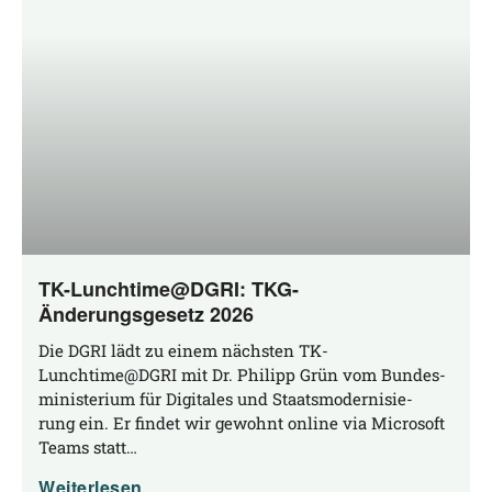
TK-Lunchtime@DGRI: TKG-
Änderungsgesetz 2026
Die DGRI lädt zu einem nächs­ten TK-
Lunchtime@DGRI mit Dr. Phil­ipp Grün vom Bun­des­
mi­nis­te­ri­um für Digi­ta­les und Staats­mo­der­ni­sie­
rung ein. Er fin­det wir gewohnt online via Micro­soft
Teams statt…
Weiterlesen