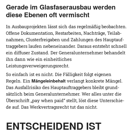
Gerade im Glasfaserausbau werden
diese Ebenen oft vermischt
In Aus­bau­pro­jek­ten lässt sich das regel­mä­ßig beob­ach­ten.
Offe­ne Doku­men­ta­ti­on, Rest­ar­bei­ten, Nach­trä­ge, Teil­ab­
nah­men, Clust­er­frei­ga­ben und Zah­lun­gen des Haupt­auf­
trag­ge­bers lau­fen neben­ein­an­der. Dar­aus ent­steht schnell
ein dif­fu­ser Zustand. Der Gene­ral­un­ter­neh­mer behan­delt
ihn dann wie ein ein­heit­li­ches
Leistungsverweigerungsrecht.
So ein­fach ist es nicht. Die Fäl­lig­keit folgt eige­nen
Män­ge­l­ein­be­halt
Regeln. Ein
ver­langt kon­kre­te Män­gel.
Das Aus­fall­ri­si­ko des Haupt­auf­trag­ge­bers bleibt grund­
sätz­lich beim Gene­ral­un­ter­neh­mer. Wer alles unter die
Über­schrift „pay when paid“ stellt, löst die­se Unter­schie­
de auf. Das Werk­ver­trags­recht tut das nicht.
ENTSCHEIDEND IST