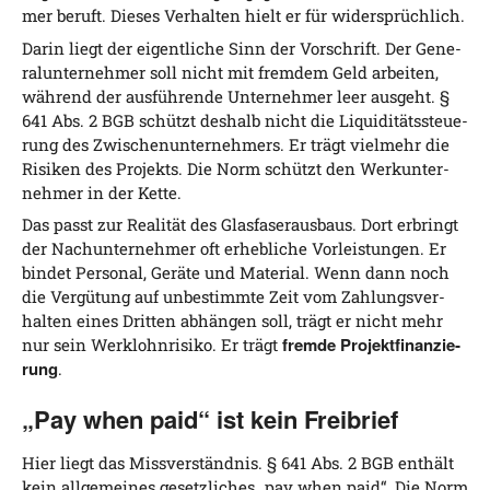
mer beruft. Die­ses Ver­hal­ten hielt er für widersprüchlich.
Dar­in liegt der eigent­li­che Sinn der Vor­schrift. Der Gene­
ral­un­ter­neh­mer soll nicht mit frem­dem Geld arbei­ten,
wäh­rend der aus­füh­ren­de Unter­neh­mer leer aus­geht. §
641 Abs. 2 BGB schützt des­halb nicht die Liqui­di­täts­steue­
rung des Zwi­schen­un­ter­neh­mers. Er trägt viel­mehr die
Risi­ken des Pro­jekts. Die Norm schützt den Werk­un­ter­
neh­mer in der Kette.
Das passt zur Rea­li­tät des Glas­fa­ser­aus­baus. Dort erbringt
der Nach­un­ter­neh­mer oft erheb­li­che Vor­leis­tun­gen. Er
bin­det Per­so­nal, Gerä­te und Mate­ri­al. Wenn dann noch
die Ver­gü­tung auf unbe­stimm­te Zeit vom Zah­lungs­ver­
hal­ten eines Drit­ten abhän­gen soll, trägt er nicht mehr
frem­de Pro­jekt­fi­nan­zie­
nur sein Werk­lohn­ri­si­ko. Er trägt
rung
.
„Pay when paid“ ist kein Freibrief
Hier liegt das Miss­ver­ständ­nis. § 641 Abs. 2 BGB ent­hält
kein all­ge­mei­nes gesetz­li­ches „pay when paid“. Die Norm