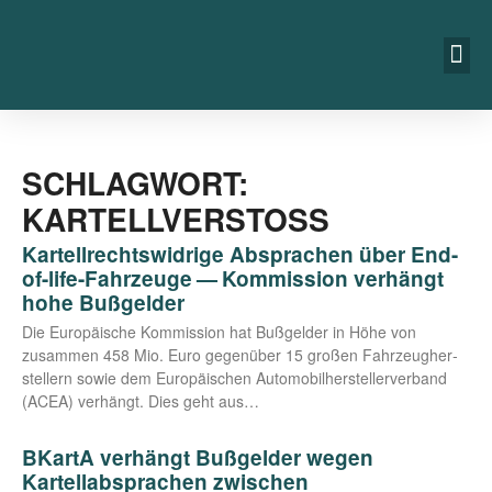
SCHLAGWORT:
KARTELLVERSTOSS
Kartellrechtswidrige Absprachen über End-
of-life-Fahrzeuge — Kommission verhängt
hohe Bußgelder
Die Euro­päi­sche Kom­mis­si­on hat Buß­gel­der in Höhe von
zusam­men 458 Mio. Euro gegen­über 15 gro­ßen Fahr­zeug­her­
stel­lern sowie dem Euro­päi­schen Auto­mo­bil­her­stel­ler­ver­band
(ACEA) ver­hängt. Dies geht aus…
BKartA verhängt Bußgelder wegen
Kartellabsprachen zwischen