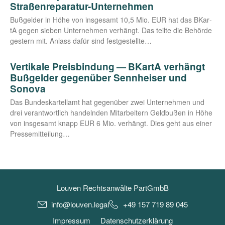
Straßenreparatur-Unternehmen
Buß­gel­der in Höhe von ins­ge­samt 10,5 Mio. EUR hat das BKar­
tA gegen sie­ben Unter­neh­men ver­hängt. Das teil­te die Behör­de
ges­tern mit. Anlass dafür sind festgestellte…
Vertikale Preisbindung — BKartA verhängt
Bußgelder gegenüber Sennheiser und
Sonova
Das Bun­des­kar­tell­amt hat gegen­über zwei Unter­neh­men und
drei ver­ant­wort­lich han­deln­den Mit­ar­bei­tern Geld­bu­ßen in Höhe
von ins­ge­samt knapp EUR 6 Mio. ver­hängt. Dies geht aus einer
Pressemitteilung…
Louven Rechtsanwälte PartGmbB
info@louven.legal
+49 157 719 89 045
Impressum
Datenschutzerklärung