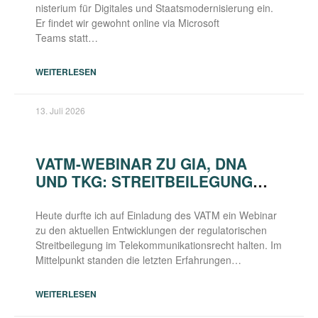
nis­te­ri­um für Digi­ta­les und Staats­mo­der­ni­sie­rung ein.
Er fin­det wir gewohnt online via Micro­soft
Teams statt…
WEITERLESEN
13. Juli 2026
VATM-WEBINAR ZU GIA, DNA
UND TKG: STREITBEILEGUNG
ZWISCHEN ANSPRUCH UND
PRAXIS
Heu­te durf­te ich auf Ein­la­dung des VATM ein Web­i­nar
zu den aktu­el­len Ent­wick­lun­gen der regu­la­to­ri­schen
Streit­bei­le­gung im Tele­kom­mu­ni­ka­ti­ons­recht hal­ten. Im
Mit­tel­punkt stan­den die letz­ten Erfahrungen…
WEITERLESEN