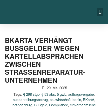
BKARTA VERHÄNGT
BUSSGELDER WEGEN K
ARTELLABSPRACHEN Z
WISCHEN S
TRASSENREPARATUR-UN
TERNEHMEN
20. Mai 2025
Tags:
§ 298 stgb
,
§ 53 abs. 5 gwb
,
auftragsvergabe
,
ausschreibungsbetrug
,
bauwirtschaft
,
berlin
,
BKartA
,
brandenburg
,
Bußgeld
,
Compliance
,
einvernehmliche