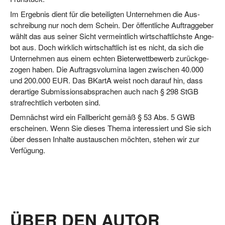
Im Ergeb­nis dient für die betei­lig­ten Unter­neh­men die Aus­
schrei­bung nur noch dem Schein. Der öffent­li­che Auf­trag­ge­ber
wählt das aus sei­ner Sicht ver­meint­lich wirt­schaft­lichs­te Ange­
bot aus. Doch wirk­lich wirt­schaft­lich ist es nicht, da sich die
Unter­neh­men aus einem ech­ten Bie­ter­wett­be­werb zurück­ge­
zo­gen haben. Die Auf­trags­vo­lu­mi­na lagen zwi­schen 40.000
und 200.000 EUR. Das BKar­tA weist noch dar­auf hin, dass
der­ar­ti­ge Sub­mis­si­ons­ab­spra­chen auch nach § 298 StGB
straf­recht­lich ver­bo­ten sind.
Dem­nächst wird ein Fall­be­richt gemäß § 53 Abs. 5 GWB
erschei­nen. Wenn Sie die­ses The­ma inter­es­siert und Sie sich
über des­sen Inhal­te aus­tau­schen möch­ten, ste­hen wir zur
Verfügung.
ÜBER DEN AUTOR