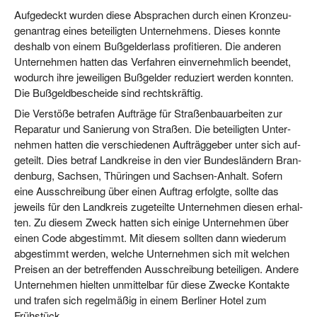
Auf­ge­deckt wur­den die­se Abspra­chen durch einen Kron­zeu­
gen­an­trag eines betei­lig­ten Unter­neh­mens. Die­ses konn­te
des­halb von einem Buß­geld­erlass pro­fi­tie­ren. Die ande­ren
Unter­neh­men hat­ten das Ver­fah­ren ein­ver­nehm­lich been­det,
wodurch ihre jewei­li­gen Buß­gel­der redu­ziert wer­den konn­ten.
Die Buß­geld­be­schei­de sind rechtskräftig.
Die Ver­stö­ße betra­fen Auf­trä­ge für Stra­ßen­bau­ar­bei­ten zur
Repa­ra­tur und Sanie­rung von Stra­ßen. Die betei­lig­ten Unter­
neh­men hat­ten die ver­schie­de­nen Auf­träg­ge­ber unter sich auf­
ge­teilt. Dies betraf Land­krei­se in den vier Bun­des­län­dern Bran­
den­burg, Sach­sen, Thü­rin­gen und Sach­sen-Anhalt. Sofern
eine Aus­schrei­bung über einen Auf­trag erfolg­te, soll­te das
jeweils für den Land­kreis zuge­teil­te Unter­neh­men die­sen erhal­
ten. Zu die­sem Zweck hat­ten sich eini­ge Unter­neh­men über
einen Code abge­stimmt. Mit die­sem soll­ten dann wie­der­um
abge­stimmt wer­den, wel­che Unter­neh­men sich mit wel­chen
Prei­sen an der betref­fen­den Aus­schrei­bung betei­li­gen. Ande­re
Unter­neh­men hiel­ten unmit­tel­bar für die­se Zwe­cke Kon­tak­te
und tra­fen sich regel­mä­ßig in einem Ber­li­ner Hotel zum
Frühstück.