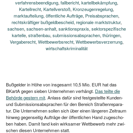
verfahrensbeendigung
,
fallbericht
,
kartellbekämpfung
,
Kartellrecht
,
Kartellverstoß
,
Kronzeugenregelung
,
marktaufteilung
,
öffentliche Aufträge
,
Preisabsprachen
,
rechtskräftiger bußgeldbescheid
,
regionale marktstruktur
,
sachsen
,
sachsen-anhalt
,
sanktionspraxis
,
sektorspezifische
kartelle
,
straßenbau
,
submissionsabsprachen
,
thüringen
,
Vergaberecht
,
Wettbewerbsrecht
,
Wettbewerbsverzerrung
,
wirtschaftskriminalität
Buß­gel­der in Höhe von ins­ge­samt 10,5 Mio. EUR hat das
BKar­tA gegen sie­ben Unter­neh­men ver­hängt.
Das teil­te die
Behör­de ges­tern mit
. Anlass dafür sind fest­ge­stell­te Kun­den-
und Sub­mis­si­ons­ab­spra­chen für den Bereich Stra­ßen­re­pa­ra­
tur. Die Unter­neh­men sol­len sich über einen län­ge­ren Zeit­raum
hin­weg gegen­sei­tig Auf­trä­ge der öffent­li­chen Hand zuge­scho­
ben haben. Damit fand kein wirk­sa­mer Wett­be­werb mehr zwi­
schen die­sen Unter­neh­men statt.