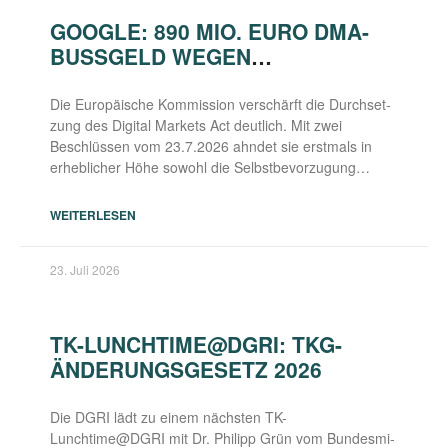
GOOGLE: 890 MIO. EURO DMA-
BUSSGELD WEGEN S
ELBSTBEVORZUGUNG UND A
NTI-STEERING
Die Euro­päi­sche Kom­mis­si­on ver­schärft die Durch­set­
zung des Digi­tal Mar­kets Act deut­lich. Mit zwei
Beschlüs­sen vom 23.7.2026 ahn­det sie erst­mals in
erheb­li­cher Höhe sowohl die Selbstbevorzugung…
WEITERLESEN
23. Juli 2026
TK-LUNCHTIME@DGRI: TKG-
ÄNDERUNGSGESETZ 2026
Die DGRI lädt zu einem nächs­ten TK-
Lunchtime@DGRI mit Dr. Phil­ipp Grün vom Bun­des­mi­