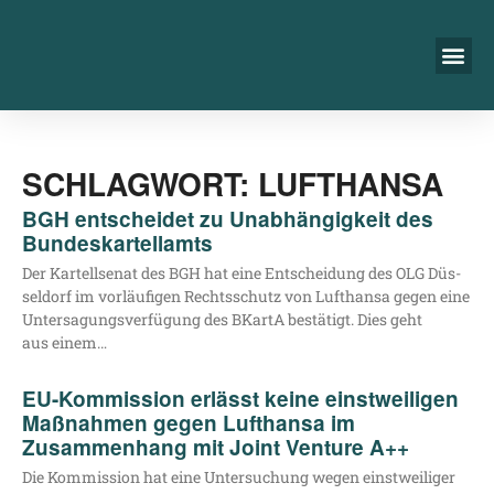
SCHLAGWORT: LUFTHANSA
BGH entscheidet zu Unabhängigkeit des
Bundeskartellamts
Der Kar­tell­se­nat des BGH hat eine Ent­schei­dung des OLG Düs­
sel­dorf im vor­läu­fi­gen Rechts­schutz von Luft­han­sa gegen eine
Unter­sa­gungs­ver­fü­gung des BKar­tA bestä­tigt. Dies geht
aus einem…
EU-Kommission erlässt keine einstweiligen
Maßnahmen gegen Lufthansa im
Zusammenhang mit Joint Venture A++
Die Kom­mis­si­on hat eine Unter­su­chung wegen einst­wei­li­ger