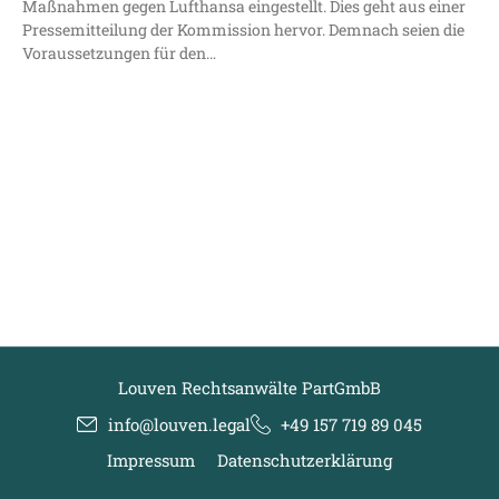
Maß­nah­men gegen Luft­han­sa ein­ge­stellt. Dies geht aus einer
Pres­se­mit­tei­lung der Kom­mis­si­on her­vor. Dem­nach sei­en die
Vor­aus­set­zun­gen für den…
Louven Rechtsanwälte PartGmbB
info@louven.legal
+49 157 719 89 045
Impressum
Datenschutzerklärung