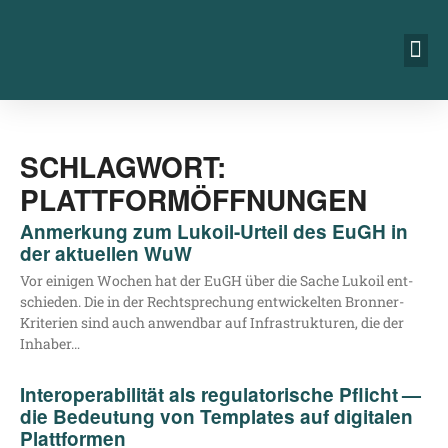
SCHLAGWORT:
PLATTFORMÖFFNUNGEN
Anmerkung zum Lukoil-Urteil des EuGH in
der aktuellen WuW
Vor eini­gen Wochen hat der EuGH über die Sache Lukoil ent­
schie­den. Die in der Recht­spre­chung ent­wi­ckel­ten Bron­­ner-
Kri­­te­ri­en sind auch anwend­bar auf Infra­struk­tu­ren, die der
Inhaber…
Interoperabilität als regulatorische Pflicht —
die Bedeutung von Templates auf digitalen
Plattformen