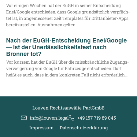
Vor eini­gen Wochen hat der EuGH in sei­ner Ent­schei­dung
Enel/​Google ent­schie­den, dass Goog­le grund­sätz­lich ver­pflich­
tet ist, in ange­mes­se­ner Zeit Tem­pla­tes für Drit­t­an­­bie­­ter-Apps
bereit­zu­stel­len. Aus­nah­men gelten…
Nach der EuGH-Entscheidung Enel/​Google
— Ist der Unerlässlichkeitstest nach
Bronner tot?
Vor kur­zem hat der EuGH über die miss­bräuch­li­che Zugangs­
ver­wei­ge­rung von Goog­le für Fahr­zeu­ge ent­schie­den. Dort
heißt es auch, dass in dem kon­kre­ten Fall nicht erforderlich…
Louven Rechtsanwälte PartGmbB
info@louven.legal
+49 157 719 89 045
Impressum
Datenschutzerklärung