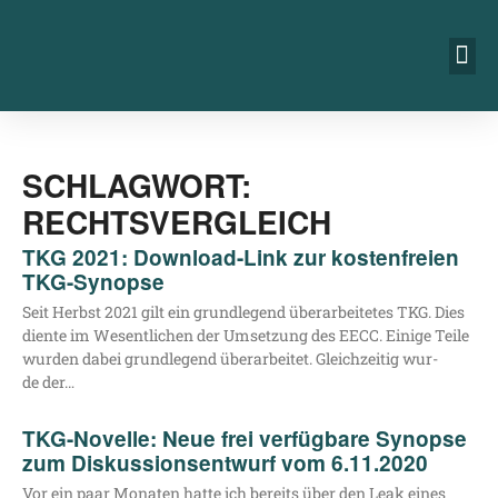
SCHLAGWORT:
RECHTSVERGLEICH
TKG 2021: Download-Link zur kostenfreien
TKG-Synopse
Seit Herbst 2021 gilt ein grund­le­gend über­ar­bei­te­tes TKG. Dies
dien­te im Wesent­li­chen der Umset­zung des EECC. Eini­ge Tei­le
wur­den dabei grund­le­gend über­ar­bei­tet. Gleich­zei­tig wur­
de der…
TKG-Novelle: Neue frei verfügbare Synopse
zum Diskussionsentwurf vom 6.11.2020
Vor ein paar Mona­ten hat­te ich bereits über den Leak eines