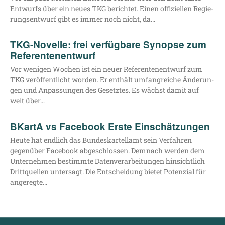
Ent­wurfs über ein neu­es TKG berich­tet. Einen offi­zi­el­len Regie­
rungs­ent­wurf gibt es immer noch nicht, da…
TKG-Novelle: frei verfügbare Synopse zum
Referentenentwurf
Vor weni­gen Wochen ist ein neu­er Refe­ren­ten­ent­wurf zum
TKG ver­öf­fent­licht wor­den. Er ent­hält umfang­rei­che Ände­run­
gen und Anpas­sun­gen des Gesetz­tes. Es wächst damit auf
weit über…
BKartA vs Facebook Erste Einschätzungen
Heu­te hat end­lich das Bun­des­kar­tell­amt sein Ver­fah­ren
gegen­über Face­book abge­schlos­sen. Dem­nach wer­den dem
Unter­neh­men bestimm­te Daten­ver­ar­bei­tun­gen hin­sicht­lich
Dritt­quel­len unter­sagt. Die Ent­schei­dung bie­tet Poten­zi­al für
angeregte…