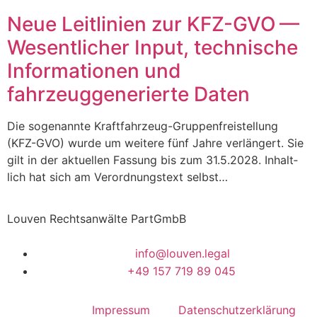
Neue Leitlinien zur KFZ-GVO —
Wesentlicher Input, technische
Informationen und
fahrzeuggenerierte Daten
Die soge­nann­te Kraft­­­fahr­­zeug-Grup­­pen­f­rei­s­tel­­lung
(KFZ-GVO) wur­de um wei­te­re fünf Jah­re ver­län­gert. Sie
gilt in der aktu­el­len Fas­sung bis zum 31.5.2028. Inhalt­
lich hat sich am Ver­ord­nungs­text selbst…
Louven Rechtsanwälte PartGmbB
info@louven.legal
+49 157 719 89 045
Impressum
Datenschutzerklärung