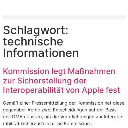
Schlagwort:
technische
Informationen
Kommission legt Maßnahmen
zur Sicherstellung der
Interoperabilität von Apple fest
Gemäß einer Pres­se­mit­tei­lung der Kom­mis­si­on hat die­se
gegen­über Apple zwei Ent­schei­dun­gen auf der Basis
des DMA erlas­sen, um die Ver­pflich­tun­gen zur Inter­ope­
ra­bi­li­tät sicher­zu­stel­len. Die Kommission…