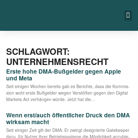
SCHLAGWORT:
UNTERNEHMENSRECHT
Erste hohe DMA-Bußgelder gegen Apple
und Meta
Seit eini­gen Wochen bereits gab es Berich­te, dass die Kom­mis­
si­on wohl ers­te Buß­gel­der wegen Ver­stö­ßen gegen den Digi­tal
Mar­kets Act ver­hän­gen wür­de. Jetzt hat die…
Wenn erst/​auch öffentlicher Druck den DMA
wirksam macht
Seit eini­ger Zeit gilt der DMA. Er zwingt desi­gnier­te Gate­kee­per
dazu, für Nut­zer ihrer Betriebs­sys­te­me die Mög­lich­keit anzu­bie­