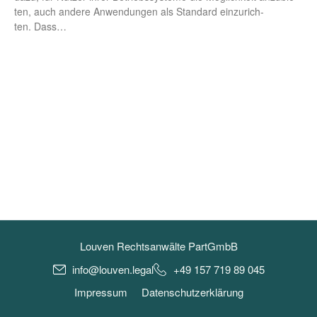
ten, auch ande­re Anwen­dun­gen als Stan­dard ein­zu­rich­
ten. Dass…
Louven Rechtsanwälte PartGmbB
info@louven.legal
+49 157 719 89 045
Impressum
Datenschutzerklärung