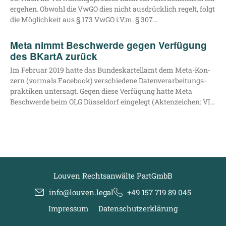
erge­hen. Obwohl die VwGO dies nicht aus­drück­lich regelt, folgt
die Mög­lich­keit aus § 173 VwGO i.V.m. § 307…
Meta nimmt Beschwerde gegen Verfügung
des BKartA zurück
Im Febru­ar 2019 hat­te das Bun­des­kar­tell­amt dem Meta-Kon­­­
zern (vor­mals Face­book) ver­schie­de­ne Daten­ver­ar­bei­tungs­
prak­ti­ken unter­sagt. Gegen die­se Ver­fü­gung hat­te Meta
Beschwer­de beim OLG Düs­sel­dorf ein­ge­legt (Akten­zei­chen: VI…
Louven Rechtsanwälte PartGmbB
info@louven.legal
+49 157 719 89 045
Impressum
Datenschutzerklärung