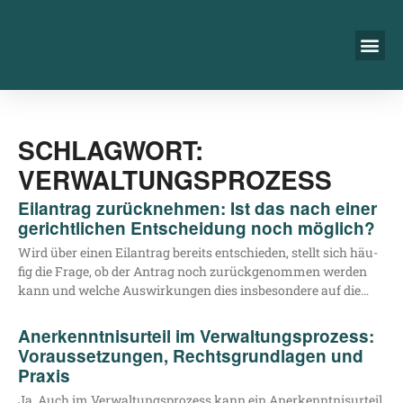
SCHLAGWORT:
VERWALTUNGSPROZESS
Eilantrag zurücknehmen: Ist das nach einer
gerichtlichen Entscheidung noch möglich?
Wird über einen Eil­an­trag bereits ent­schie­den, stellt sich häu­
fig die Fra­ge, ob der Antrag noch zurück­ge­nom­men wer­den
kann und wel­che Aus­wir­kun­gen dies ins­be­son­de­re auf die…
Anerkenntnisurteil im Verwaltungsprozess:
Voraussetzungen, Rechtsgrundlagen und
Praxis
Ja. Auch im Ver­wal­tungs­pro­zess kann ein Aner­kennt­nis­ur­teil