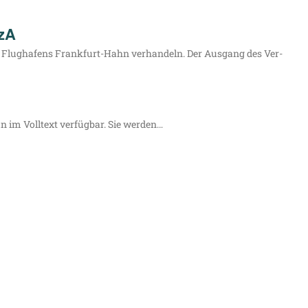
tzA
s Flug­ha­fens Fran­k­­furt-Hahn ver­han­deln. Der Aus­gang des Ver­
n im Voll­text ver­füg­bar. Sie werden…
Impressum
Datenschutzerklärung