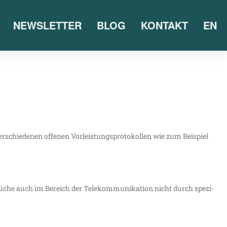
NEWSLETTER
BLOG
KONTAKT
EN
schie­de­nen offe­nen Vor­leis­tungs­pro­to­kol­len wie zum Bei­spiel
prü­che auch im Bereich der Tele­kom­mu­ni­ka­ti­on nicht durch spe­zi­