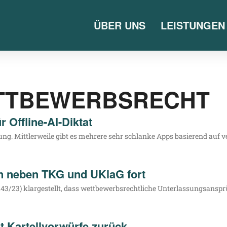
ÜBER UNS
LEISTUNGEN
TTBEWERBSRECHT
r Offline-AI-Diktat
. Mitt­ler­wei­le gibt es meh­re­re sehr schlan­ke Apps basie­rend auf ver­
 neben TKG und UKlaG fort
3/23) klar­ge­stellt, dass wett­be­werbs­recht­li­che Unter­las­sungs­an­s
t Kartellvorwürfe zurück