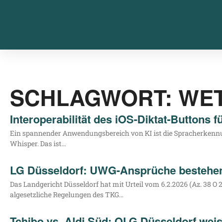
SCHLAGWORT: WE
Interoperabilität des iOS-Diktat-Buttons fü
Ein span­nen­der Anwen­dungs­be­reich von KI ist die Sprach­er­ken­nung
Whisper. Das ist…
LG Düsseldorf: UWG-Ansprüche bestehen
Das Land­ge­richt Düs­sel­dorf hat mit Urteil vom 6.2.2026 (Az. 38 O 24
al­ge­setz­li­che Rege­lun­gen des TKG…
Tchibo vs. Aldi Süd: OLG Düsseldorf weis