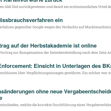
Aldi Süd zurück­ge­wie­sen und damit ein erst­in­stanz­li­ches Urteil des
Missbrauchsverfahren ein
n Ver­fah­ren gegen­über Goog­le wegen des Ver­dachts auf Markt­macht­mis
ag auf der Herbstakademie ist online
r­trag zur Kom­pen­sa­ti­on der Daten­be­reit­stel­lung nach dem Data Act 
 Enforcement: Einsicht in Unterlagen des BK
eschlus­ses über Ver­pflich­tungs­zu­sa­gen gewäh­ren. Ein sol­cher war zur
nsänderungen ohne neue Vergabeentscheidu
e
t­schie­den, wel­che die kor­rek­te Durch­füh­rung eines Ver­ga­be­ver­fah