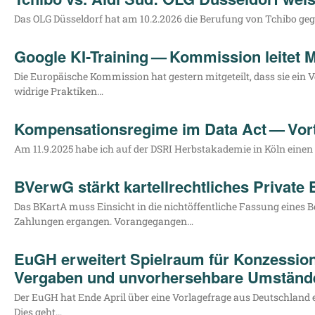
Das OLG Düs­sel­dorf hat am 10.2.2026 die Beru­fung von Tchi­bo gegen 
Google KI-Training — Kommission leitet 
Die Euro­päi­sche Kom­mis­si­on hat ges­tern mit­ge­teilt, dass sie ei
wid­ri­ge Praktiken…
Kompensationsregime im Data Act — Vortr
Am 11.9.2025 habe ich auf der DSRI Herbst­aka­de­mie in Köln einen Vo
BVerwG stärkt kartellrechtliches Private
Das BKar­tA muss Ein­sicht in die nicht­öf­fent­li­che Fas­sung eines B
Zah­­lun­­gen ergan­gen. Vorangegangen…
EuGH erweitert Spielraum für Konzessio
Vergaben und unvorhersehbare Umständ
Der EuGH hat Ende April über eine Vor­la­ge­fra­ge aus Deutsch­land en
Dies geht…