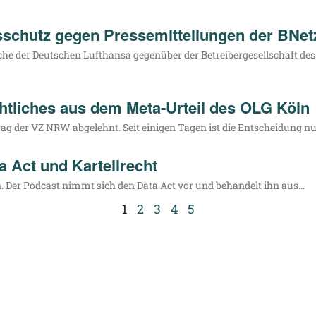
schutz gegen Pressemitteilungen der BNe
he der Deut­schen Luft­han­sa gegen­über der Betrei­ber­ge­sell­schaft de
htliches aus dem Meta-Urteil des OLG Köln
rag der VZ NRW abge­lehnt. Seit eini­gen Tagen ist die Ent­schei­dung nu
 Act und Kartellrecht
ören. Der Pod­cast nimmt sich den Data Act vor und behan­delt ihn aus…
1
2
3
4
5
info@louven.legal
+49 157 719 89 045