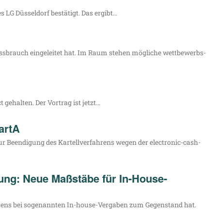
 LG Düs­sel­dorf bestä­tigt. Das ergibt…
s­brauch ein­ge­lei­tet hat. Im Raum ste­hen mög­li­che wett­be­werbs­
gehal­ten. Der Vor­trag ist jetzt…
artA
 Been­di­gung des Kar­tell­ver­fah­rens wegen der elec­­tro­­nic-cash-
ng: Neue Maßstäbe für In-House-
­rens bei soge­nann­ten In-house-Ver­­­ga­­ben zum Gegen­stand hat.