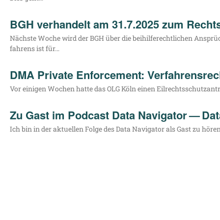
BGH verhandelt am 31.7.2025 zum Rechts
Nächs­te Woche wird der BGH über die bei­hil­fe­recht­li­chen Ansprü­c
fah­rens ist für…
DMA Private Enforcement: Verfahrensrec
Vor eini­gen Wochen hat­te das OLG Köln einen Eil­rechts­schutz­an­t
Zu Gast im Podcast Data Navigator — Data
Ich bin in der aktu­el­len Fol­ge des Data Navi­ga­tor als Gast zu h
Louven Rechtsanwälte PartGmbB