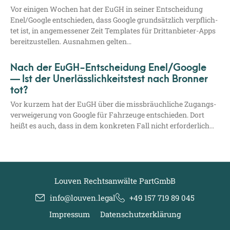
Vor eini­gen Wochen hat der EuGH in sei­ner Ent­schei­dung
Enel/​Google ent­schie­den, dass Goog­le grund­sätz­lich ver­pflich­
tet ist, in ange­mes­se­ner Zeit Tem­pla­tes für Drit­t­an­­bie­­ter-Apps
bereit­zu­stel­len. Aus­nah­men gelten…
Nach der EuGH-Entscheidung Enel/​Google
— Ist der Unerlässlichkeitstest nach Bronner
tot?
Vor kur­zem hat der EuGH über die miss­bräuch­li­che Zugangs­
ver­wei­ge­rung von Goog­le für Fahr­zeu­ge ent­schie­den. Dort
heißt es auch, dass in dem kon­kre­ten Fall nicht erforderlich…
Louven Rechtsanwälte PartGmbB
info@louven.legal
+49 157 719 89 045
Impressum
Datenschutzerklärung