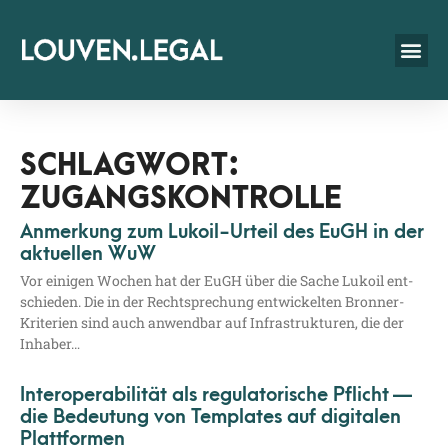
SCHLAGWORT:
ZUGANGSKONTROLLE
Anmerkung zum Lukoil-Urteil des EuGH in der
aktuellen WuW
Vor eini­gen Wochen hat der EuGH über die Sache Lukoil ent­
schie­den. Die in der Recht­spre­chung ent­wi­ckel­ten Bron­­ner-
Kri­­te­ri­en sind auch anwend­bar auf Infra­struk­tu­ren, die der
Inhaber…
Interoperabilität als regulatorische Pflicht —
die Bedeutung von Templates auf digitalen
Plattformen