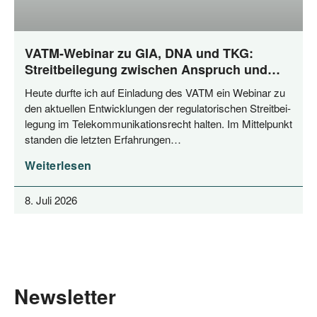
VATM-Webinar zu GIA, DNA und TKG:
Streitbeilegung zwischen Anspruch und
Praxis
Heu­te durf­te ich auf Ein­la­dung des VATM ein Web­i­nar zu
den aktu­el­len Ent­wick­lun­gen der regu­la­to­ri­schen Streit­bei­
le­gung im Tele­kom­mu­ni­ka­ti­ons­recht hal­ten. Im Mit­tel­punkt
stan­den die letz­ten Erfahrungen…
Weiterlesen
8. Juli 2026
Newsletter