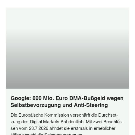
Google: 890 Mio. Euro DMA-Bußgeld wegen
Selbstbevorzugung und Anti-Steering
Die Euro­päi­sche Kom­mis­si­on ver­schärft die Durch­set­
zung des Digi­tal Mar­kets Act deut­lich. Mit zwei Beschlüs­
sen vom 23.7.2026 ahn­det sie erst­mals in erheb­li­cher
Höhe sowohl die Selbstbevorzugung…