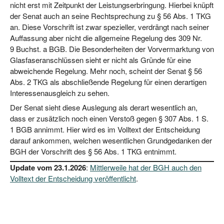
nicht erst mit Zeit­punkt der Leis­tungs­er­brin­gung. Hier­bei knüpft
der Senat auch an sei­ne Recht­spre­chung zu § 56 Abs. 1 TKG
an. Die­se Vor­schrift ist zwar spe­zi­el­ler, ver­drängt nach sei­ner
Auf­fas­sung aber nicht die all­ge­mei­ne Rege­lung des 309 Nr.
9 Buchst. a BGB. Die Beson­der­hei­ten der Vor­ver­mark­tung von
Glas­fa­ser­an­schlüs­sen sieht er nicht als Grün­de für eine
abwei­chen­de Rege­lung. Mehr noch, scheint der Senat § 56
Abs. 2 TKG als abschlie­ßen­de Rege­lung für einen der­ar­ti­gen
Inter­es­sen­aus­gleich zu sehen.
Der Senat sieht die­se Aus­le­gung als der­art wesent­lich an,
dass er zusätz­lich noch einen Ver­stoß gegen § 307 Abs. 1 S.
1 BGB annimmt. Hier wird es im Voll­text der Ent­schei­dung
dar­auf ankom­men, wel­chen wesent­li­chen Grund­ge­dan­ken der
BGH der Vor­schrift des § 56 Abs. 1 TKG entnimmt.
Update vom 23.1.2026
:
Mitt­ler­wei­le hat der BGH auch den
Voll­text der Ent­schei­dung ver­öf­fent­licht
.