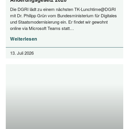
Die DGRI lädt zu einem nächs­ten TK-Lunchtime@DGRI
mit Dr. Phil­ipp Grün vom Bun­des­mi­nis­te­ri­um für Digi­ta­les
und Staats­mo­der­ni­sie­rung ein. Er fin­det wir gewohnt
online via Micro­soft Teams statt…
Weiterlesen
13. Juli 2026