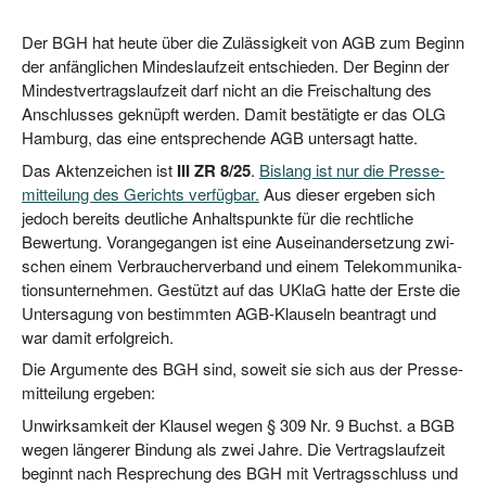
Der BGH hat heu­te über die Zuläs­sig­keit von AGB zum Beginn
der anfäng­li­chen Min­des­lauf­zeit ent­schie­den. Der Beginn der
Min­dest­ver­trags­lauf­zeit darf nicht an die Frei­schal­tung des
Anschlus­ses geknüpft wer­den. Damit bestä­tig­te er das OLG
Ham­burg, das eine ent­spre­chen­de AGB unter­sagt hatte.
Das Akten­zei­chen ist
III ZR 8/25
.
Bis­lang ist nur die Pres­se­
mit­tei­lung des Gerichts ver­füg­bar.
Aus die­ser erge­ben sich
jedoch bereits deut­li­che Anhalts­punk­te für die recht­li­che
Bewer­tung. Vor­an­ge­gan­gen ist eine Aus­ein­an­der­set­zung zwi­
schen einem Ver­brau­cher­ver­band und einem Tele­kom­mu­ni­ka­
ti­ons­un­ter­neh­men. Gestützt auf das UKlaG hat­te der Ers­te die
Unter­sa­gung von bestimm­ten AGB-Klau­seln bean­tragt und
war damit erfolgreich.
Die Argu­men­te des BGH sind, soweit sie sich aus der Pres­se­
mit­tei­lung ergeben:
Unwirk­sam­keit der Klau­sel wegen § 309 Nr. 9 Buchst. a BGB
wegen län­ge­rer Bin­dung als zwei Jah­re. Die Ver­trags­lauf­zeit
beginnt nach Respre­chung des BGH mit Ver­trags­schluss und