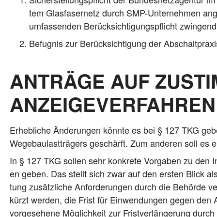
tem Glas­fa­ser­netz durch SMP-Unter­neh­men ange
umfas­sen­den Berück­sich­ti­gungs­pflicht zwin­gend,
Befug­nis zur Berück­sich­ti­gung der Abschalt­pra­
ANTRÄGE AUF ZUST
ANZEIGEVERFAHREN
Erheb­li­che Ände­run­gen könn­te es bei § 127 TKG g
Wege­bau­last­trä­gers geschärft. Zum ande­ren soll es ein
In § 127 TKG sol­len sehr kon­kre­te Vor­ga­ben zu den Inh
en geben. Das stellt sich zwar auf den ers­ten Blick als 
tung zusätz­li­che Anfor­de­run­gen durch die Behör­de ver
kürzt wer­den, die Frist für Ein­wen­dun­gen gegen den A
vor­ge­se­he­ne Mög­lich­keit zur Frist­ver­län­ge­rung 