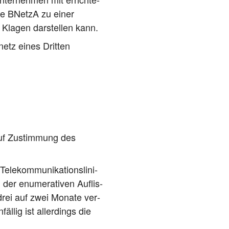
die BNetzA zu einer
 Kla­gen dar­stel­len kann.
­netz eines Dritten
auf Zustim­mung des
kom­mu­ni­ka­ti­ons­li­ni­
r enu­me­ra­ti­ven Auf­lis­
 drei auf zwei Mona­te ver­
­lig ist aller­dings die