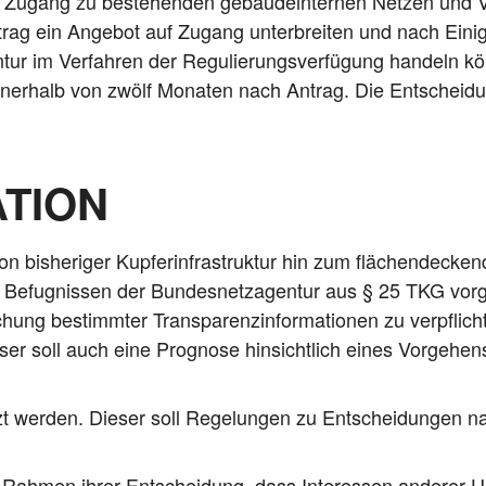
n Zugang zu bestehen­den gebäu­de­inter­nen Net­zen und Ve
trag ein Ange­bot auf Zugang unter­brei­ten und nach Eini­
r im Ver­fah­ren der Regu­lie­rungs­ver­fü­gung han­deln kön
s inner­halb von zwölf Mona­ten nach Antrag. Die Ent­schei­d
TION
bis­he­ri­ger Kup­fer­in­fra­struk­tur hin zum flä­chen­de­cke
 Befug­nis­sen der Bun­des­netz­agen­tur aus § 25 TKG vor­
­chung bestimm­ter Trans­pa­renz­in­for­ma­tio­nen zu ver­pfli
er soll auch eine Pro­gno­se hin­sicht­lich eines Vor­ge­hens 
 wer­den. Die­ser soll Rege­lun­gen zu Ent­schei­dun­gen 
im Rah­men ihrer Ent­schei­dung, dass Inter­es­sen ande­rer U