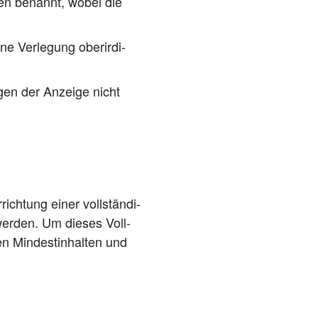
­men benannt, wobei die
e Ver­le­gung ober­ir­di­
­gen der Anzei­ge nicht
rich­tung einer voll­stän­di­
wer­den. Um die­ses Voll­
 Min­dest­in­hal­ten und