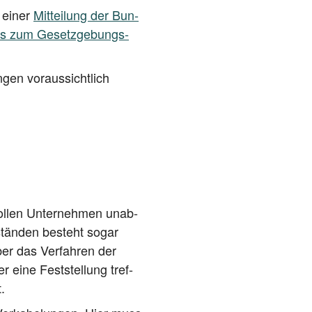
s einer
Mit­tei­lung der Bun­
­ums zum Gesetz­ge­bungs­
gen vor­aus­sicht­lich
ol­len Unter­neh­men unab­
stän­den besteht sogar
ber das Ver­fah­ren der
 eine Fest­stel­lung tref­
.