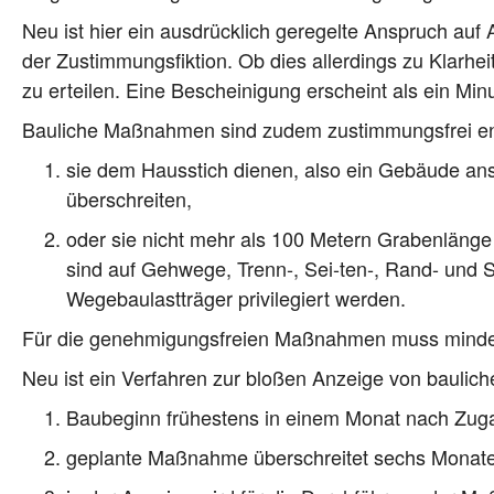
Neu ist hier ein aus­drück­lich gere­gel­te Anspruch auf Au
der Zustim­mungs­fik­ti­on. Ob dies aller­dings zu Klar­hei
zu ertei­len. Eine Beschei­ni­gung erscheint als ein Mi
Bau­li­che Maß­nah­men sind zudem zustim­mungs­frei e
sie dem Haus­stich die­nen, also ein Gebäu­de ans
überschreiten,
oder sie nicht mehr als 100 Metern Gra­ben­län­ge
sind auf Geh­we­ge, Trenn‑, Sei-ten‑, Rand- und Si
Wege­bau­last­trä­ger pri­vi­le­giert werden.
Für die geneh­mi­gungs­frei­en Maß­nah­men muss min­de
Neu ist ein Ver­fah­ren zur blo­ßen Anzei­ge von bau­li
Bau­be­ginn frü­hes­tens in einem Monat nach Zu
geplan­te Maß­nah­me über­schrei­tet sechs Mona­te