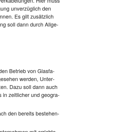
r­ka­be­lun­gen. Hier muss
gung unver­züg­lich den
­nen. Es gilt zusätz­lich
ung soll dann durch All­ge­
n­den Betrieb von Glas­fa­
ge­se­hen wer­den, Unter­
ch­ten. Dazu soll dann auch
in zeit­li­cher und geo­gra­
nach den bereits bestehen­
nter­neh­men mit errich­te­