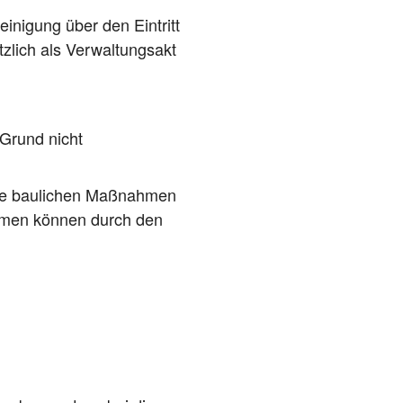
i­ni­gung über den Ein­tritt
z­lich als Ver­wal­tungs­akt
 Grund nicht
se bau­li­chen Maß­nah­men
ah­men kön­nen durch den