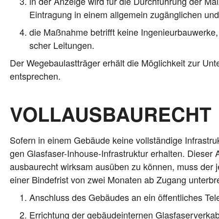
in der Anzei­ge wird für die Durch­füh­rung der Ma
Ein­tra­gung in einem all­ge­mein zugäng­li­chen und
die Maß­nah­me betrifft kei­ne Inge­nieur­bau­wer­ke, 
scher Leitungen.
Der Wege­bau­last­trä­ger erhält die Mög­lich­keit zur U
entsprechen.
VOLLAUSBAURECHT
Sofern in einem Gebäu­de kei­ne voll­stän­di­ge Infra­struk­
gen Glas­fa­ser-Inhouse-Infra­struk­tur erhal­ten. Die­se
aus­bau­recht wirk­sam aus­üben zu kön­nen, muss der jewe
einer Bin­de­frist von zwei Mona­ten ab Zugang unterbr
Anschluss des Gebäu­des an ein öffent­li­ches T
Errich­tung der gebäu­de­inter­nen Glasfaserverka