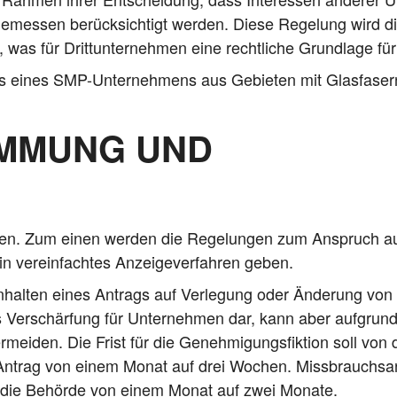
­mes­sen berück­sich­tigt wer­den. Die­se Rege­lung wird 
 was für Dritt­un­ter­neh­men eine recht­li­che Grund­la­ge für
xis eines SMP-Unter­neh­mens aus Gebie­ten mit Glas­fa­ser
IMMUNG UND
eben. Zum einen wer­den die Rege­lun­gen zum Anspruch 
 ver­ein­fach­tes Anzei­ge­ver­fah­ren geben.
al­ten eines Antrags auf Ver­le­gung oder Ände­rung von Tele­
Ver­schär­fung für Unter­neh­men dar, kann aber auf­grund de
­mei­den. Die Frist für die Geneh­mi­gungs­fik­ti­on soll von
ntrag von einem Monat auf drei Wochen. Miss­brauchs­an­fäl
durch die Behör­de von einem Monat auf zwei Monate.