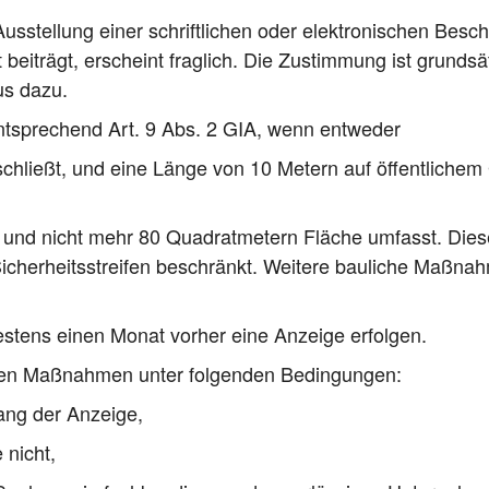
s­stel­lung einer schrift­li­chen oder elek­tro­ni­schen Besche
t bei­trägt, erscheint frag­lich. Die Zustim­mung ist grund­sät
nus dazu.
nt­spre­chend Art. 9 Abs. 2 GIA, wenn entweder
chließt, und eine Län­ge von 10 Metern auf öffent­li­chem
 und nicht mehr 80 Qua­drat­me­tern Flä­che umfasst. Die­
cher­heits­strei­fen beschränkt. Wei­te­re bau­li­che Maß­n
s­tens einen Monat vor­her eine Anzei­ge erfolgen.
­chen Maß­nah­men unter fol­gen­den Bedingungen:
gang der Anzeige,
 nicht,