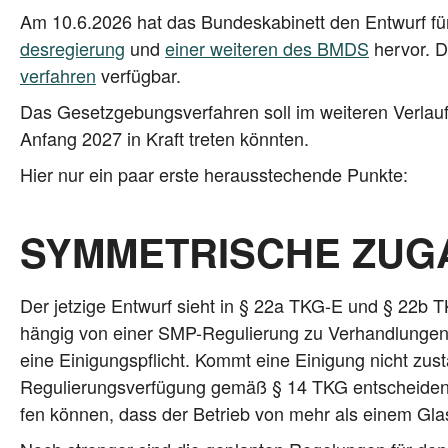
Am 10.6.2026 hat das Bun­des­ka­bi­nett den Ent­wurf f
des­re­gie­rung
und
einer wei­te­ren des BMDS
her­vor. De
ver­fah­ren
verfügbar.
Das Gesetz­ge­bungs­ver­fah­ren soll im wei­te­ren Ver­la
Anfang 2027 in Kraft tre­ten könnten.
Hier nur ein paar ers­te her­aus­ste­chen­de Punkte:
SYMMETRISCHE ZUG
Der jet­zi­ge Ent­wurf sieht in § 22a TKG‑E und § 22b TK
hän­gig von einer SMP-Regu­lie­rung zu Ver­hand­lun­ge
eine Eini­gungs­pflicht. Kommt eine Eini­gung nicht zust
Regu­lie­rungs­ver­fü­gung gemäß § 14 TKG ent­schei­den k
fen kön­nen, dass der Betrieb von mehr als einem Glas­fa