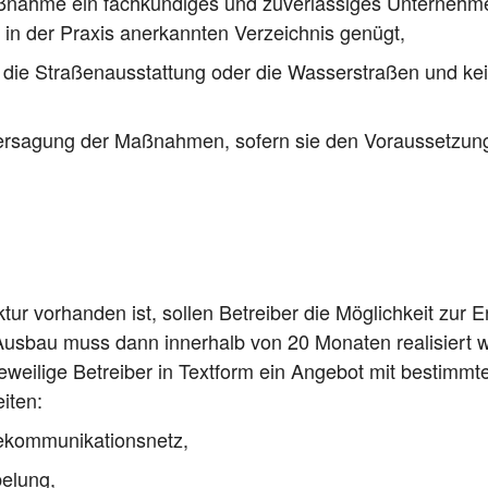
ß­nah­me ein fach­kun­di­ges und zuver­läs­si­ges Unter­neh
 in der Pra­xis aner­kann­ten Ver­zeich­nis genügt,
die Stra­ßen­aus­stat­tung oder die Was­ser­stra­ßen und kei­n
nter­sa­gung der Maß­nah­men, sofern sie den Vor­aus­set­zun
tur vor­han­den ist, sol­len Betrei­ber die Mög­lich­keit zur Er
r Aus­bau muss dann inner­halb von 20 Mona­ten rea­li­siert 
i­li­ge Betrei­ber in Text­form ein Ange­bot mit bestimm­ten
eiten:
elekommunikationsnetz,
belung,