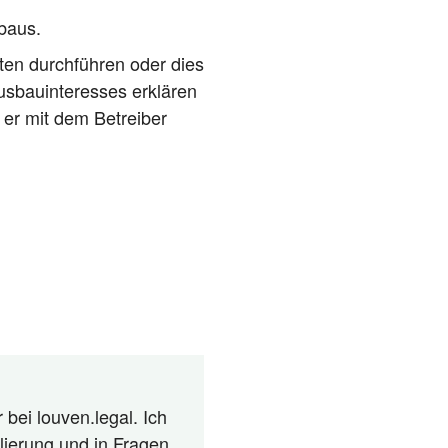
sbaus.
ten durch­füh­ren oder dies
bau­in­ter­es­ses erklä­ren
s er mit dem Betrei­ber
 bei louven.legal. Ich
lierung und in Fragen