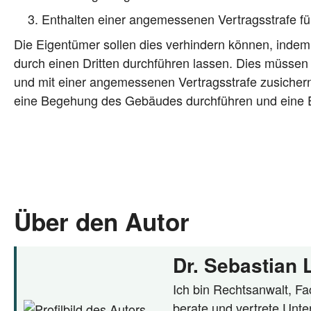
Ent­hal­ten einer ange­mes­se­nen Ver­trags­stra­fe fü
Die Eigen­tü­mer sol­len dies ver­hin­dern kön­nen, inde
durch einen Drit­ten durch­füh­ren las­sen. Dies müs­sen 
und mit einer ange­mes­se­nen Ver­trags­stra­fe zusi­cher
eine Bege­hung des Gebäu­des durch­füh­ren und eine E
Über den Autor
Dr. Sebastian
Ich bin Rechtsanwalt, Fac
berate und vertrete Unte