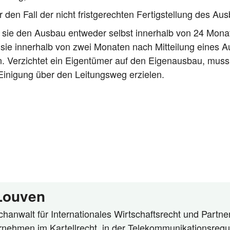
r den Fall der nicht frist­ge­rech­ten Fer­tig­stel­lung des Au
m sie den Aus­bau ent­we­der selbst inner­halb von 24 Mona­
sie inner­halb von zwei Mona­ten nach Mit­tei­lung eines Aus­
n. Ver­zich­tet ein Eigen­tü­mer auf den Eigen­aus­bau, mus
ini­gung über den Lei­tungs­weg erzielen.
 Louven
hanwalt für Internationales Wirtschaftsrecht und Partner
rnehmen im Kartellrecht, in der Telekommunikationsregu