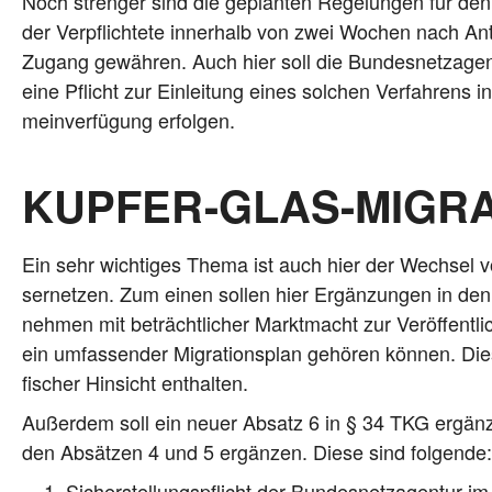
Noch stren­ger sind die geplan­ten Rege­lun­gen für de
der Ver­pflich­te­te inner­halb von zwei Wochen nach An
Zugang gewäh­ren. Auch hier soll die Bun­des­netz­agen­tu
eine Pflicht zur Ein­lei­tung eines sol­chen Ver­fah­ren
mein­ver­fü­gung erfolgen.
KUPFER-GLAS-MIGRA
Ein sehr wich­ti­ges The­ma ist auch hier der Wech­sel von 
ser­net­zen. Zum einen sol­len hier Ergän­zun­gen in den
neh­men mit beträcht­li­cher Markt­macht zur Ver­öf­fent­li
ein umfas­sen­der Migra­ti­ons­plan gehö­ren kön­nen. Die­s
fi­scher Hin­sicht enthalten.
Außer­dem soll ein neu­er Absatz 6 in § 34 TKG ergänzt
den Absät­zen 4 und 5 ergän­zen. Die­se sind folgende:
Sicher­stel­lungs­pflicht der Bun­des­netz­agen­tur 