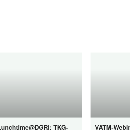
Lunchtime@DGRI: TKG-
VATM-Webin