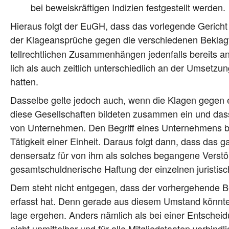
bei beweis­kräf­ti­gen Indi­zi­en fest­ge­stellt werden.
Hier­aus folgt der EuGH, dass das vor­le­gen­de Gericht u
der Kla­ge­an­sprü­che gegen die ver­schie­de­nen Beklag
tell­recht­li­chen Zusam­men­hän­gen jeden­falls bereit
lich als auch zeit­lich unter­schied­lich an der Umset­zung e
hatten.
Das­sel­be gel­te jedoch auch, wenn die Kla­gen gegen e
die­se Gesell­schaf­ten bil­de­ten zusam­men ein und das­s
von Unter­neh­men. Den Begriff eines Unter­neh­mens bewer­
Tätig­keit einer Ein­heit. Dar­aus folgt dann, dass das ga
dens­er­satz für von ihm als sol­ches began­ge­ne Ver­st
gesamt­schuld­ne­ri­sche Haf­tung der ein­zel­nen juris­ti­
Dem steht nicht ent­ge­gen, dass der vor­her­ge­hen­de Be
erfasst hat. Denn gera­de aus die­sem Umstand könn­ten 
la­ge erge­hen. Anders näm­lich als bei einer Ent­schei­d
nicht unmit­tel­bar und für alle Mit­glied­staa­ten ver­bin