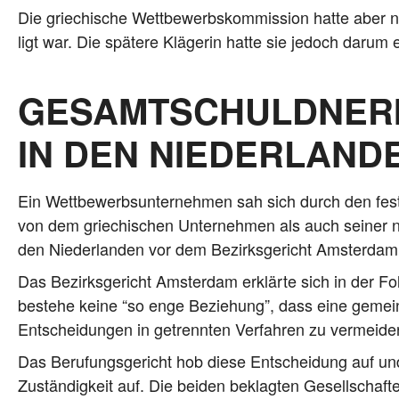
Die grie­chi­sche Wett­be­werbs­kom­mis­si­on hat­te aber n
ligt war. Die spä­te­re Klä­ge­rin hat­te sie jedoch dar­um 
GESAMTSCHULDNER
IN DEN NIEDERLAND
Ein Wett­be­werbs­un­ter­neh­men sah sich durch den fest
von dem grie­chi­schen Unter­neh­men als auch sei­ner nie
den Nie­der­lan­den vor dem Bezirks­ge­richt Ams­ter­dam
Das Bezirks­ge­richt Ams­ter­dam erklär­te sich in der 
bestehe kei­ne “so enge Bezie­hung”, dass eine gemein­
Ent­schei­dun­gen in getrenn­ten Ver­fah­ren zu vermeide
Das Beru­fungs­ge­richt hob die­se Ent­schei­dung auf und f
Zustän­dig­keit auf. Die bei­den beklag­ten Gesell­schaf­te