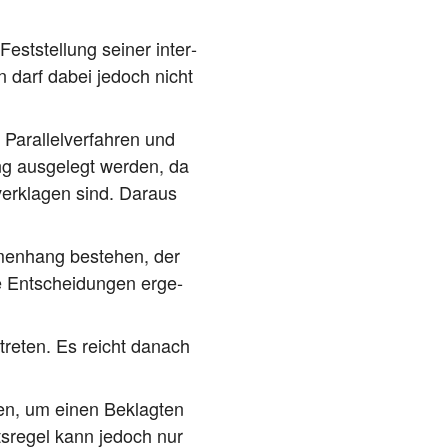
st­stel­lung sei­ner inter­
ten darf dabei jedoch nicht
r­al­lel­ver­fah­ren und
eng aus­ge­legt wer­den, da
r­kla­gen sind. Dar­aus
­men­hang bestehen, der
e Ent­schei­dun­gen erge­
tre­ten. Es reicht danach
­ten, um einen Beklag­ten
its­re­gel kann jedoch nur