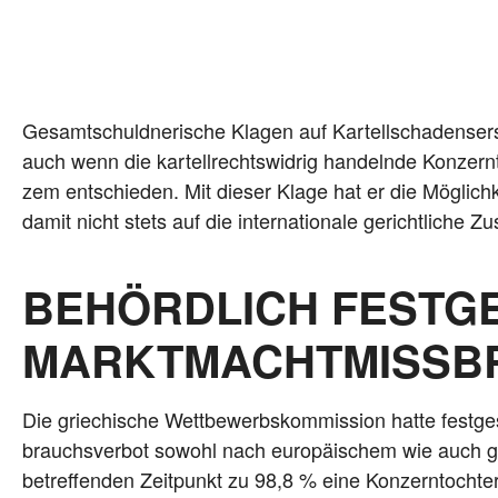
Gesamt­schuld­ne­ri­sche Kla­gen auf Kar­tell­scha­dens­er
auch wenn die kar­tell­rechts­wid­rig han­deln­de Kon­ze
zem ent­schie­den. Mit die­ser Kla­ge hat er die Mög­lich­k
damit nicht stets auf die inter­na­tio­na­le gericht­li­che 
BEHÖRDLICH FESTG
MARKTMACHTMISSBR
Die grie­chi­sche Wett­be­werbs­kom­mis­si­on hat­te fest­
brauchs­ver­bot sowohl nach euro­päi­schem wie auch gri
betref­fen­den Zeit­punkt zu 98,8 % eine Kon­zern­toch­t