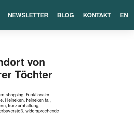
NEWSLETTER
BLOG
KONTAKT
EN
ndort von
rer Töchter
um shopping
,
Funktionaler
de
,
Heineken
,
heineken fall
,
ern
,
konzernhaftung
,
erbsverstoß
,
widersprechende