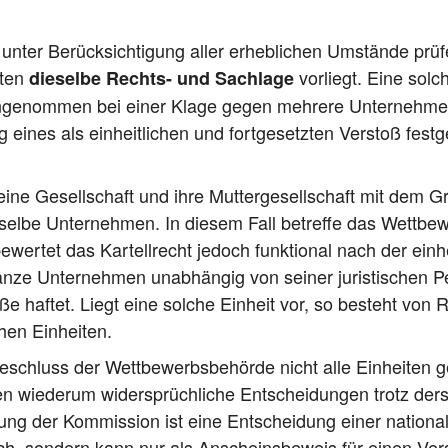
nter Berück­sich­ti­gung aller erheb­li­chen Umstän­de prü­f
­ten
vor­liegt. Eine sol
die­sel­be Rechts- und Sach­la­ge
s ange­nom­men bei einer Kla­ge gegen meh­re­re Unter­neh­
ines als ein­heit­li­chen und fort­ge­setz­ten Ver­stoß fest­ge­s
ine Gesell­schaft und ihre Mut­ter­ge­sell­schaft mit dem 
el­be Unter­neh­men. In die­sem Fall betref­fe das Wett­be­w
tet das Kar­tell­recht jedoch funk­tio­nal nach der ein­heit­
n­ze Unter­neh­men unab­hän­gig von sei­ner juris­ti­schen Pe
ö­ße haf­tet. Liegt eine sol­che Ein­heit vor, so besteht vo
schen Einheiten.
schluss der Wett­be­werbs­be­hör­de nicht alle Ein­hei­ten g
wie­der­um wider­sprüch­li­che Ent­schei­dun­gen trotz der
ung der Kom­mis­si­on ist eine Ent­schei­dung einer natio­na­
d­lich, son­dern kann nur als Anscheins­be­weis für einen Ver­