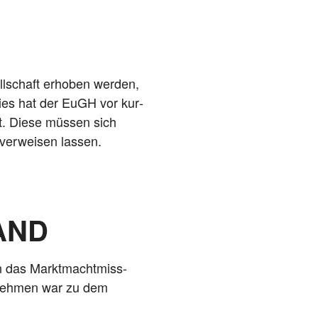
ll­schaft erho­ben wer­den,
 Dies hat der EuGH vor kur­
kt. Die­se müs­sen sich
r ver­wei­sen lassen.
AND
gen das Markt­macht­miss­
r­neh­men war zu dem