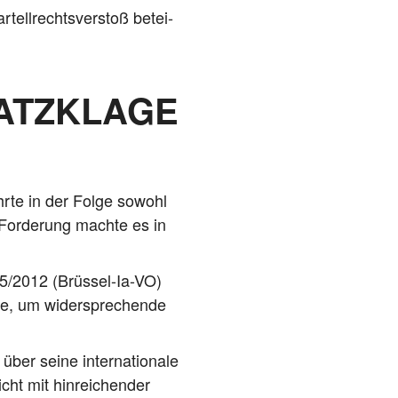
­tell­rechts­ver­stoß betei­
ATZKLAGE
r­te in der Fol­ge sowohl
 For­de­rung mach­te es in
15/2012 (Brüs­sel-Ia-VO)
e, um wider­spre­chen­de
er sei­ne inter­na­tio­na­le
cht mit hin­rei­chen­der