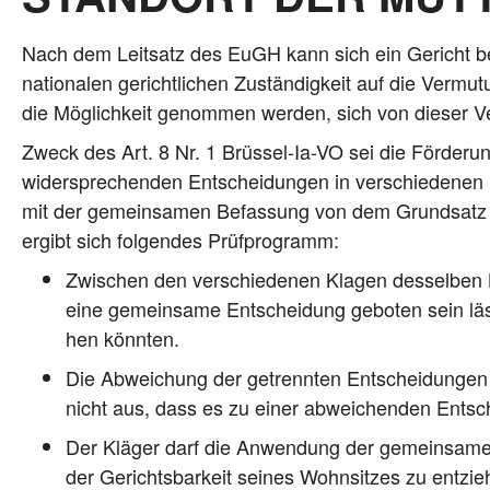
Nach dem Leit­satz des EuGH kann sich ein Gericht bei ein
na­tio­na­len gericht­li­chen Zustän­dig­keit auf die Ver­
die Mög­lich­keit genom­men wer­den, sich von die­ser V
Zweck des Art. 8 Nr. 1 Brüs­sel-Ia-VO sei die För­de­rung
wider­spre­chen­den Ent­schei­dun­gen in ver­schie­de­nen M
mit der gemein­sa­men Befas­sung von dem Grund­satz ab
ergibt sich fol­gen­des Prüfprogramm:
Zwi­schen den ver­schie­de­nen Kla­gen des­sel­be
eine gemein­sa­me Ent­schei­dung gebo­ten sein läss
hen könnten.
Die Abwei­chung der getrenn­ten Ent­schei­dun­gen m
nicht aus, dass es zu einer abwei­chen­den Ent­sc
Der Klä­ger darf die Anwen­dung der gemein­sa­men K
der Gerichts­bar­keit sei­nes Wohn­sit­zes zu ent­zie