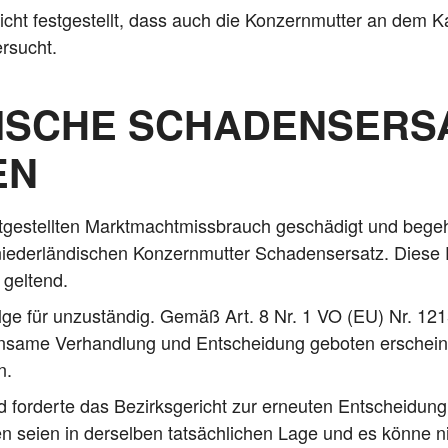
icht fest­ge­stellt, dass auch die Kon­zern­mut­ter an dem Kar
ersucht.
ISCHE SCHADENSERS
EN
­ge­stell­ten Markt­macht­miss­brauch geschä­digt und begeh
­der­län­di­schen Kon­zern­mut­ter Scha­dens­er­satz. Die­se
 geltend.
Fol­ge für unzu­stän­dig. Gemäß Art. 8 Nr. 1 VO (EU) Nr. 12
sa­me Ver­hand­lung und Ent­schei­dung gebo­ten erschei­n
n.
or­der­te das Bezirks­ge­richt zur erneu­ten Ent­schei­dung üb
n sei­en in der­sel­ben tat­säch­li­chen Lage und es kön­ne ni