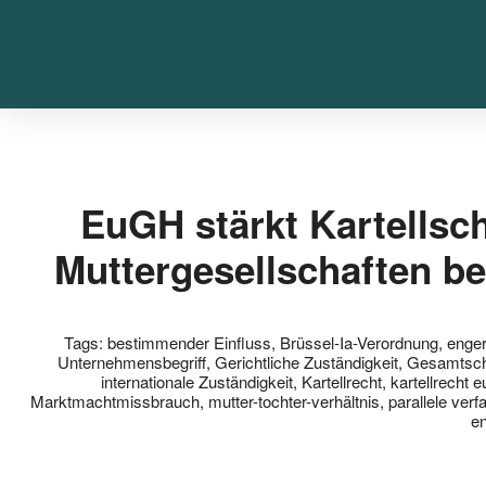
EuGH stärkt Kartellsc
Muttergesellschaften be
Tags:
bestimmender Einfluss
,
Brüssel-Ia-Verordnung
,
enge
Unternehmensbegriff
,
Gerichtliche Zuständigkeit
,
Gesamtsch
internationale Zuständigkeit
,
Kartellrecht
,
kartellrecht 
Marktmachtmissbrauch
,
mutter-tochter-verhältnis
,
parallele verf
e