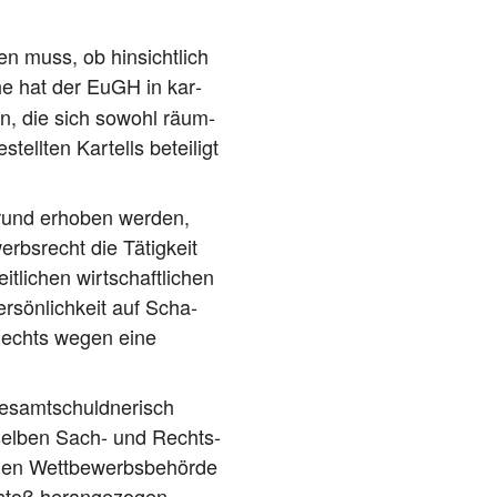
en muss, ob hin­sicht­lich
­che hat der EuGH in kar­
men, die sich sowohl räum­
tell­ten Kar­tells betei­ligt
Grund erho­ben wer­den,
erbs­recht die Tätig­keit
li­chen wirt­schaft­li­chen
r­sön­lich­keit auf Scha­
n Rechts wegen eine
esamt­schuld­ne­risch
­sel­ben Sach- und Rechts­
len Wett­be­werbs­be­hör­de
stoß her­an­ge­zo­gen