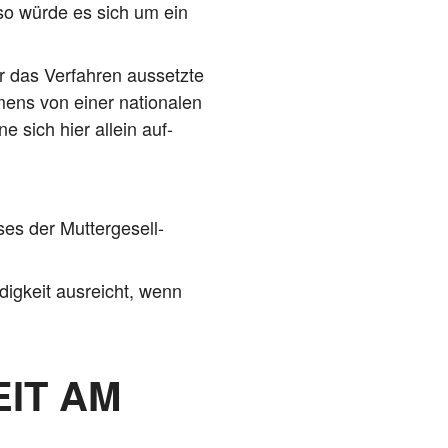
 so wür­de es sich um ein
 das Ver­fah­ren aus­setz­te
­mens von einer natio­na­len
ne sich hier allein auf­
es der Mut­ter­ge­sell­
­dig­keit aus­reicht, wenn
IT AM