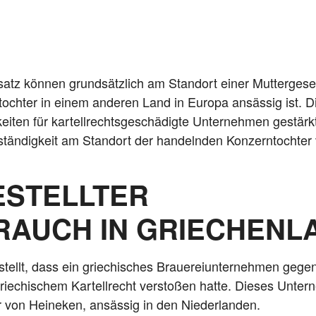
­satz kön­nen grund­sätz­lich am Stand­ort einer Mut­ter­ge­se
rn­toch­ter in einem ande­ren Land in Euro­pa ansäs­sig ist.
ei­ten für kar­tell­rechts­ge­schä­dig­te Unter­neh­men gestär
Zustän­dig­keit am Stand­ort der han­deln­den Kon­zern­toch­te
ESTELLTER
AUCH IN GRIECHENL
ge­stellt, dass ein grie­chi­sches Braue­rei­un­ter­neh­men ge
e­chi­schem Kar­tell­recht ver­sto­ßen hat­te. Die­ses Unte
er von Hei­ne­ken, ansäs­sig in den Niederlanden.