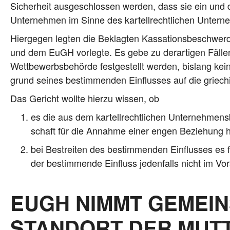
Sicher­heit aus­ge­schlos­sen wer­den, dass sie ein und
Unter­neh­men im Sin­ne des kar­tell­recht­li­chen Unter­n
Hier­ge­gen leg­ten die Beklag­ten Kas­sa­ti­ons­be­schwer
und dem EuGH vor­leg­te. Es gebe zu der­ar­ti­gen Fäl­len,
Wett­be­werbs­be­hör­de fest­ge­stellt wer­den, bis­lang ke
grund sei­nes bestim­men­den Ein­flus­ses auf die grie­chi
Das Gericht woll­te hier­zu wis­sen, ob
es die aus dem kar­tell­recht­li­chen Unter­neh­mens­
schaft für die Annah­me einer engen Bezie­hung h
bei Bestrei­ten des bestim­men­den Ein­flus­ses es fü
der bestim­men­de Ein­fluss jeden­falls nicht im Vo
EUGH NIMMT GEMEI
STANDORT DER MUT