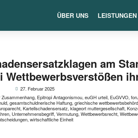
ÜBER UNS
LEISTUNGEN
hadensersatzklagen am Sta
i Wettbewerbsverstößen ih
27. Februar 2025
r Zusammenhang
,
Epitropi Antagonismou
,
euGH urteil
,
EuGVVO
,
for
uld
,
gesamtschuldnerische Haftung
,
griechische wettbewerbsbehör
europarecht
,
Kartellschadensersatz
,
klageort muttergesellschaft
,
Konz
ahren
,
Unternehmensbegriff
,
Vermutung
,
Wettbewerbsrecht
,
Wettbew
ntscheidungen
,
wirtschaftliche Einheit