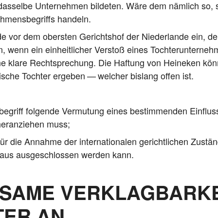
 das­sel­be Unter­neh­men bil­de­ten. Wäre dem näm­lich so,
eh­mens­be­griffs handeln.
­de vor dem obers­ten Gerichts­hof der Nie­der­lan­de ein, der
 wenn ein ein­heit­li­cher Ver­stoß eines Toch­ter­un­ter­neh
i­ne kla­re Recht­spre­chung. Die Haf­tung von Hei­ne­ken kön­
­sche Toch­ter erge­ben — wel­cher bis­lang offen ist.
be­griff fol­gen­de Ver­mu­tung eines bestim­men­den Ein­flus­s
er­an­zie­hen muss;
r die Annah­me der inter­na­tio­na­len gericht­li­chen Zustän
r­aus aus­ge­schlos­sen wer­den kann.
NSAME VERKLAGBARKE
TER AN