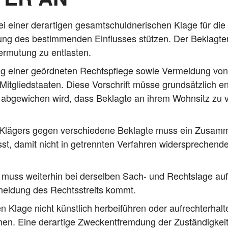
er der­ar­ti­gen gesamt­schuld­ne­ri­schen Kla­ge für die Fe
mu­tung des bestim­men­den Ein­flus­ses stüt­zen. Der Beklag­
er­mu­tung zu entlasten.
 einer geörd­ne­ten Rechts­pfle­ge sowie Ver­mei­dung von Pa
it­glied­staa­ten. Die­se Vor­schrift müs­se grund­sätz­lich 
ge­wi­chen wird, dass Beklag­te an ihrem Wohn­sitz zu ve
n Klä­gers gegen ver­schie­de­ne Beklag­te muss ein Zusam
t, damit nicht in getrenn­ten Ver­fah­ren wider­spre­chen­d
uss wei­ter­hin bei der­sel­ben Sach- und Rechts­la­ge auf­
hei­dung des Rechts­streits kommt.
la­ge nicht künst­lich her­bei­füh­ren oder auf­recht­erhal
­hen. Eine der­ar­ti­ge Zweck­ent­frem­dung der Zustän­dig­ke