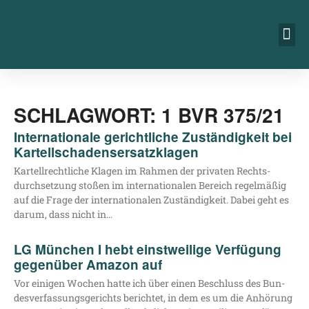
SCHLAGWORT: 1 BVR 375/21
Internationale gerichtliche Zuständigkeit bei
Kartellschadensersatzklagen
Kar­tell­recht­li­che Kla­gen im Rah­men der pri­va­ten Rechts­
durch­set­zung sto­ßen im inter­na­tio­na­len Bereich regel­mä­ßig
auf die Fra­ge der inter­na­tio­na­len Zustän­dig­keit. Dabei geht es
dar­um, dass nicht in…
LG München I hebt einstweilige Verfügung
gegenüber Amazon auf
Vor eini­gen Wochen hat­te ich über einen Beschluss des Bun­
des­ver­fas­sungs­ge­richts berich­tet, in dem es um die Anhö­rung