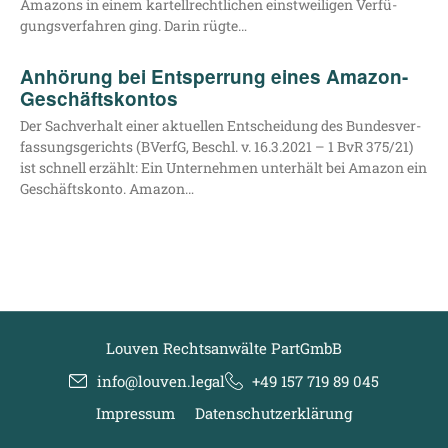
Ama­zons in einem kar­tell­recht­li­chen einst­wei­li­gen Ver­fü­
gungs­ver­fah­ren ging. Dar­in rügte…
Anhörung bei Entsperrung eines Amazon-
Geschäftskontos
Der Sach­ver­halt einer aktu­el­len Ent­schei­dung des Bun­des­ver­
fas­sungs­ge­richts (BVerfG, Beschl. v. 16.3.2021 – 1 BvR 375/21)
ist schnell erzählt: Ein Unter­neh­men unter­hält bei Ama­zon ein
Geschäfts­kon­to. Amazon…
Louven Rechtsanwälte PartGmbB
info@louven.legal
+49 157 719 89 045
Impressum
Datenschutzerklärung