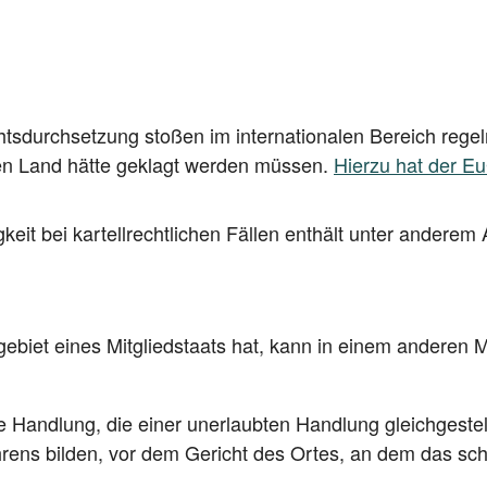
ts­durch­set­zung sto­ßen im inter­na­tio­na­len Bereich regel­
en Land hät­te geklagt wer­den müs­sen.
Hier­zu hat der Eu
g­keit bei kar­tell­recht­li­chen Fäl­len ent­hält unter ande­
e­biet eines Mit­glied­staats hat, kann in einem ande­ren Mi
 Hand­lung, die einer uner­laub­ten Hand­lung gleich­ge­ste
ns bil­den, vor dem Gericht des Ortes, an dem das schä­di­