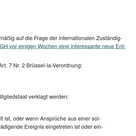
mä­ßig auf die Fra­ge der inter­na­tio­na­len Zustän­dig­
GH vor eini­gen Wochen eine inter­es­san­te neue Ent­
rem Art. 7 Nr. 2 Brüssel-Ia-Verordnung:
t­glied­staat ver­klagt werden:
llt ist, oder wenn Ansprü­che aus einer sol­
gen­de Ereig­nis ein­ge­tre­ten ist oder ein­