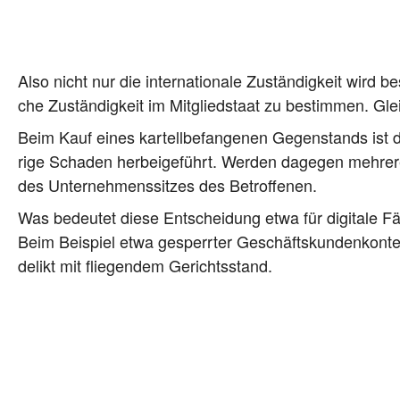
Also nicht nur die inter­na­tio­na­le Zustän­dig­keit wird 
che Zustän­dig­keit im Mit­glied­staat zu bestim­men. Glei
Beim Kauf eines kar­tell­be­fan­ge­nen Gegen­stands ist
ri­ge Scha­den her­bei­ge­führt. Wer­den dage­gen meh­re­re
des Unter­neh­mens­sit­zes des Betroffenen.
Was bedeu­tet die­se Ent­schei­dung etwa für digi­ta­le 
Beim Bei­spiel etwa gesperr­ter Geschäfts­kun­den­kon­ten 
de­likt mit flie­gen­dem Gerichtsstand.