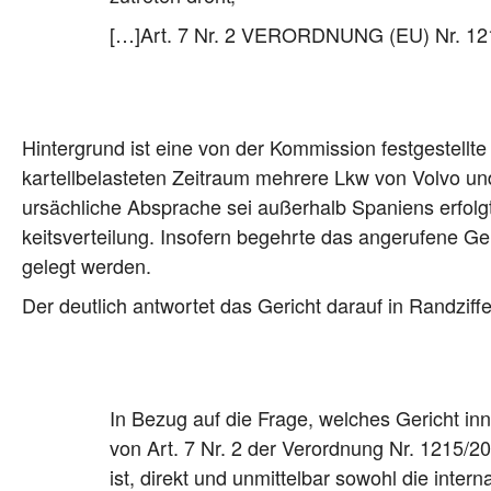
[…]Art. 7 Nr. 2 VER­ORD­NUNG (EU) Nr. 1
Hin­ter­grund ist eine von der Kom­mis­si­on fest­ge­stell­
kar­tell­be­las­te­ten Zeit­raum meh­re­re Lkw von Vol­vo
ursäch­li­che Abspra­che sei außer­halb Spa­ni­ens erfolgt,
keits­ver­tei­lung. Inso­fern begehr­te das ange­ru­fe­ne 
ge­legt werden.
Der deut­lich ant­wor­tet das Gericht dar­auf in Rand­zif­f
In Bezug auf die Fra­ge, wel­ches Gericht inn
von Art. 7 Nr. 2 der Ver­ord­nung Nr. 1215/201
ist, direkt und unmit­tel­bar sowohl die inter­na