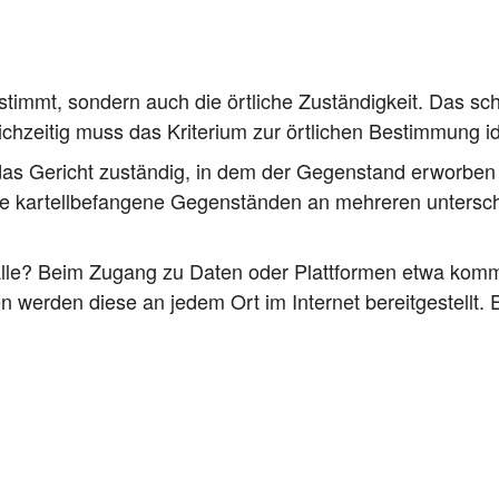
bestimmt, son­dern auch die ört­li­che Zustän­dig­keit. Das sch
ch­zei­tig muss das Kri­te­ri­um zur ört­li­chen Bestim­mung i
 das Gericht zustän­dig, in dem der Gegen­stand erwor­ben w
 kar­tell­be­fan­ge­ne Gegen­stän­den an meh­re­ren unter­sch
Fäl­le? Beim Zugang zu Daten oder Platt­for­men etwa kommt 
wer­den die­se an jedem Ort im Inter­net bereit­ge­stellt. Es