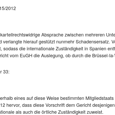
215/2012
te kar­tell­rechts­wid­ri­ge Abspra­che zwi­schen meh­re­ren U
 und ver­lang­te hier­auf gestützt nun­mehr Scha­dens­er­satz
 sodass die inter­na­tio­na­le Zustän­dig­keit in Spa­ni­en ent
Gericht vom EuGH die Aus­le­gung, ob durch die Brüs­sel-Ia-V
er 33:
er­halb eines auf die­se Wei­se bestimm­ten Mit­glied­staat
2 her­vor, dass die­se Vor­schrift dem Gericht des­je­ni­ge
­tio­na­le als auch die ört­li­che Zustän­dig­keit zuweist.