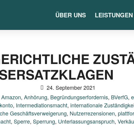
ÜBER UNS
LEISTUNGEN
ERICHTLICHE ZUSTÄ
SERSATZKLAGEN
24. September 2021
,
Amazon
,
Anhörung
,
Begründungserfordernis
,
BVerfG
,
e
konto
,
Intermediationsmacht
,
internationale Zuständigkei
iche Geschäftsverweigerung
,
Nutzerrezensionen
,
plattf
macht
,
Sperre
,
Sperrung
,
Unterlassungsanspruch
,
Verkäu