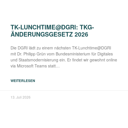
TK-LUNCHTIME@DGRI: TKG-
ÄNDERUNGSGESETZ 2026
Die DGRI lädt zu einem nächs­ten TK-Lunchtime@DGRI
mit Dr. Phil­ipp Grün vom Bun­des­mi­nis­te­ri­um für Digi­ta­les
und Staats­mo­der­ni­sie­rung ein. Er fin­det wir gewohnt online
via Micro­soft Teams statt…
WEITERLESEN
13. Juli 2026