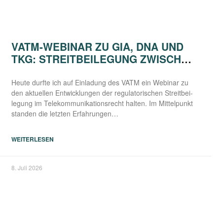
VATM-WEBINAR ZU GIA, DNA UND
TKG: STREITBEILEGUNG ZWISCHEN
ANSPRUCH UND PRAXIS
Heu­te durf­te ich auf Ein­la­dung des VATM ein Web­i­nar zu
den aktu­el­len Ent­wick­lun­gen der regu­la­to­ri­schen Streit­bei­
le­gung im Tele­kom­mu­ni­ka­ti­ons­recht hal­ten. Im Mit­tel­punkt
stan­den die letz­ten Erfahrungen…
WEITERLESEN
8. Juli 2026