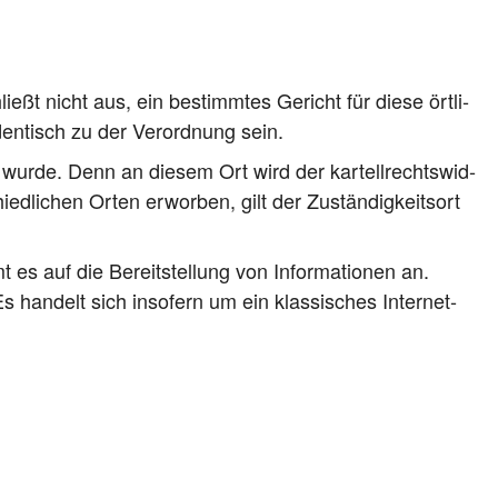
ließt nicht aus, ein bestimm­tes Gericht für die­se ört­li­
den­tisch zu der Ver­ord­nung sein.
ur­de. Denn an die­sem Ort wird der kar­tell­rechts­wid­
ied­li­chen Orten erwor­ben, gilt der Zustän­dig­keits­ort
es auf die Bereit­stel­lung von Infor­ma­tio­nen an.
 han­delt sich inso­fern um ein klas­si­sches Inter­net­