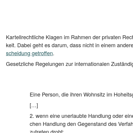
Kar­tell­recht­li­che Kla­gen im Rah­men der pri­va­ten Rech
keit. Dabei geht es dar­um, dass nicht in einem ande­r
schei­dung getrof­fen
.
Gesetz­li­che Rege­lun­gen zur inter­na­tio­na­len Zustän­di
Eine Per­son, die ihren Wohn­sitz im Hoheits­g
[…]
2. wenn eine uner­laub­te Hand­lung oder eine
chen Hand­lung den Gegen­stand des Ver­fah­re
zu­tre­ten droht;