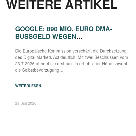
WEITERE ARTIKEL
GOOGLE: 890 MIO. EURO DMA-
BUSSGELD WEGEN S
ELBSTBEVORZUGUNG UND ANTI-S
TEERING
Die Euro­päi­sche Kom­mis­si­on ver­schärft die Durch­set­zung
des Digi­tal Mar­kets Act deut­lich. Mit zwei Beschlüs­sen vom
23.7.2026 ahn­det sie erst­mals in erheb­li­cher Höhe sowohl
die Selbstbevorzugung…
WEITERLESEN
23. Juli 2026