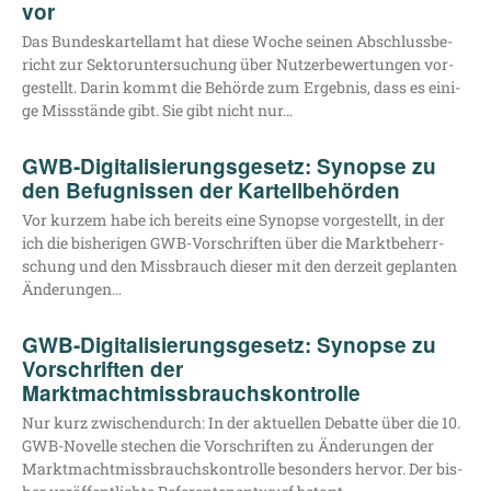
vor
Das Bun­des­kar­tell­amt hat die­se Woche sei­nen Abschluss­be­
richt zur Sek­tor­un­ter­su­chung über Nut­zer­be­wer­tun­gen vor­
ge­stellt. Dar­in kommt die Behör­de zum Ergeb­nis, dass es eini­
ge Miss­stän­de gibt. Sie gibt nicht nur…
GWB-Digitalisierungsgesetz: Synopse zu
den Befugnissen der Kartellbehörden
Vor kur­zem habe ich bereits eine Syn­op­se vor­ge­stellt, in der
ich die bis­he­ri­gen GWB-Vor­­­schrif­­ten über die Markt­be­herr­
schung und den Miss­brauch die­ser mit den der­zeit geplan­ten
Änderungen…
GWB-Digitalisierungsgesetz: Synopse zu
Vorschriften der
Marktmachtmissbrauchskontrolle
Nur kurz zwi­schen­durch: In der aktu­el­len Debat­te über die 10.
GWB-Novel­­le ste­chen die Vor­schrif­ten zu Ände­run­gen der
Markt­macht­miss­brauchs­kon­trol­le beson­ders her­vor. Der bis­