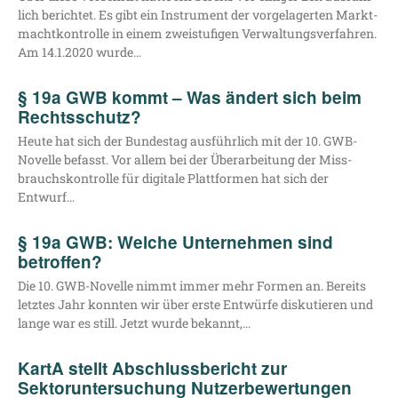
lich berich­tet. Es gibt ein Instru­ment der vor­ge­la­ger­ten Markt­
macht­kon­trol­le in einem zwei­stu­fi­gen Ver­wal­tungs­ver­fah­ren.
Am 14.1.2020 wurde…
§ 19a GWB kommt – Was ändert sich beim
Rechtsschutz?
Heu­te hat sich der Bun­des­tag aus­führ­lich mit der 10. GWB-
Novel­­le befasst. Vor allem bei der Über­ar­bei­tung der Miss­
brauchs­kon­trol­le für digi­ta­le Platt­for­men hat sich der
Entwurf…
§ 19a GWB: Welche Unternehmen sind
betroffen?
Die 10. GWB-Novel­­le nimmt immer mehr For­men an. Bereits
letz­tes Jahr konn­ten wir über ers­te Ent­wür­fe dis­ku­tie­ren und
lan­ge war es still. Jetzt wur­de bekannt,…
KartA stellt Abschlussbericht zur
Sektoruntersuchung Nutzerbewertungen