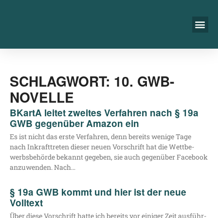
SCHLAGWORT: 10. GWB-
NOVELLE
BKartA leitet zweites Verfahren nach § 19a
GWB gegenüber Amazon ein
Es ist nicht das ers­te Ver­fah­ren, denn bereits weni­ge Tage
nach Inkraft­tre­ten die­ser neu­en Vor­schrift hat die Wett­be­
werbs­be­hör­de bekannt gege­ben, sie auch gegen­über Face­book
anzu­wen­den. Nach…
§ 19a GWB kommt und hier ist der neue
Volltext
Über die­se Vor­schrift hat­te ich bereits vor eini­ger Zeit aus­führ­