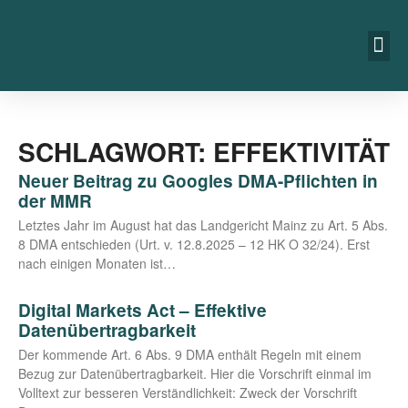
SCHLAGWORT: EFFEKTIVITÄT
Neuer Beitrag zu Googles DMA-Pflichten in
der MMR
Letz­tes Jahr im August hat das Land­ge­richt Mainz zu Art. 5 Abs.
8 DMA ent­schie­den (Urt. v. 12.8.2025 – 12 HK O 32/24). Erst
nach eini­gen Mona­ten ist…
Digital Markets Act – Effektive
Datenübertragbarkeit
Der kom­men­de Art. 6 Abs. 9 DMA ent­hält Regeln mit einem
Bezug zur Daten­über­trag­bar­keit. Hier die Vor­schrift ein­mal im
Voll­text zur bes­se­ren Ver­ständ­lich­keit: Zweck der Vor­schrift