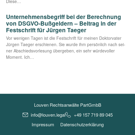
Diese…
Unternehmensbegriff bei der Berechnung
von DSGVO-Bußgeldern – Beitrag in der
Festschrift für Jürgen Taeger
Vor weni­gen Tagen ist die Fest­schrift für mei­nen Dok­tor­va­ter
Jür­gen Tae­ger erschie­nen. Sie wur­de ihm per­sön­lich nach sei­
ner Abschieds­vor­le­sung über­ge­ben, ein sehr wür­de­vol­ler
Moment. Ich…
Louven Rechtsanwälte PartGmbB
info@louven.legal
+49 157 719 89 045
Impressum
Datenschutzerklärung